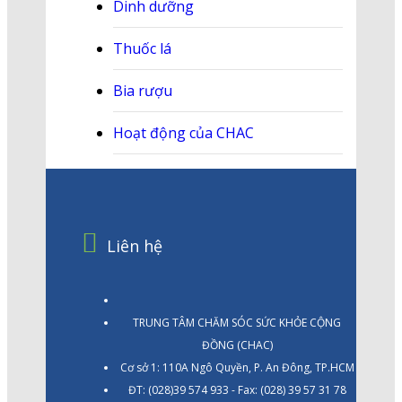
Dinh dưỡng
Thuốc lá
Bia rượu
Hoạt động của CHAC
Liên hệ
TRUNG TÂM CHĂM SÓC SỨC KHỎE CỘNG
ĐỒNG (CHAC)
Cơ sở 1: 110A Ngô Quyền, P. An Đông, TP.HCM
ĐT: (028)39 574 933 - Fax: (028) 39 57 31 78