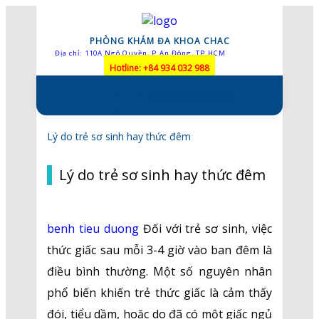
PHÒNG KHÁM ĐA KHOA CHAC
Địa chỉ: 110A Ngô Quyền, P.An Đông, TP.HCM
Hotline: +84 934 032 988
Skip to content
Lý do trẻ sơ sinh hay thức đêm
Lý do trẻ sơ sinh hay thức đêm
benh tieu duong
Đối với trẻ sơ sinh, việc
thức giấc sau mỗi 3-4 giờ vào ban đêm là
điều bình thường. Một số nguyên nhân
phổ biến khiến trẻ thức giấc là cảm thấy
đói, tiểu dầm, hoặc do đã có một giấc ngủ