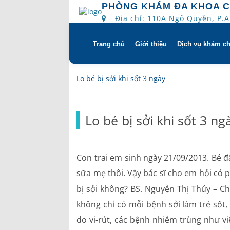
PHÒNG KHÁM ĐA KHOA 
Địa chỉ: 110A Ngô Quyền, P.
Trang chủ
Giới thiệu
Dịch vụ khám c
Skip
to
content
Tổng quan
Khám hẹn gi
Lo bé bị sởi khi sốt 3 ngày
Tầm nhìn – sứ mạng – giá 
Chương trìn
Lo bé bị sởi khi sốt 3 ng
Quyền và trách nhiệm của
Khám gì ở C
bệnh
Hướng dẫn s
Con trai em sinh ngày 21/09/2013. Bé đ
Bác sĩ
sữa mẹ thôi. Vậy bác sĩ cho em hỏi có
bị sởi không? BS. Nguyễn Thị Thúy – Ch
Lịch khám bác sĩ
không chỉ có mỗi bệnh sởi làm trẻ sốt
Hồ sơ năng lực
do vi-rút, các bệnh nhiễm trùng như v