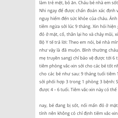
làm trẻ mệt, bỏ ăn. Cháu bé nhà em số
Bảng giá dịch vụ
Nhi ngay để được chẩn đoán xác định và
Danh mục giá thuốc
nguy hiểm đến sức khỏe của cháu. Ảnh 
tiêm ngừa sởi lúc 9 tháng. Xin hỏi hiệ
đỏ ở mặt, cổ, thân lại ho và chảy mũi, x
Bộ Y tế trả lời: Theo em nói, bé nhà m
như vậy là đã muộn. Bình thường cháu 
mẹ truyền sang) chỉ bảo vệ được tới 6 t
tiêm phòng vắc-xin sởi cho các bé tốt nh
cho các bé như sau: 9 tháng tuổi tiêm 1
sởi phối hợp 3 trong 1 phòng 3 bệnh: Sở
được 4 – 6 tuổi. Tiêm vắc-xin này có t
nay, bé đang bị sốt, nổi mẩn đỏ ở mặt
tính nên không có chỉ định tiêm vắc-x