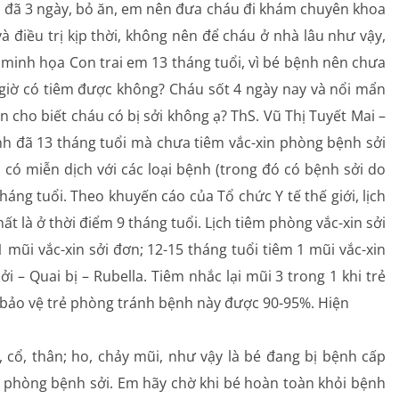
t đã 3 ngày, bỏ ăn, em nên đưa cháu đi khám chuyên khoa
Rối loạn chuyển hóa
 điều trị kịp thời, không nên để cháu ở nhà lâu như vậy,
minh họa Con trai em 13 tháng tuổi, vì bé bệnh nên chưa
Dinh dưỡng
n giờ có tiêm được không? Cháu sốt 4 ngày nay và nổi mẩn
in cho biết cháu có bị sởi không ạ? ThS. Vũ Thị Tuyết Mai –
Tai – Mũi – Họng
ình đã 13 tháng tuổi mà chưa tiêm vắc-xin phòng bệnh sởi
Chẩn đoán hình ảnh
có miễn dịch với các loại bệnh (trong đó có bệnh sởi do
háng tuổi. Theo khuyến cáo của Tổ chức Y tế thế giới, lịch
Xét nghiệm
ất là ở thời điểm 9 tháng tuổi. Lịch tiêm phòng vắc-xin sởi
 mũi vắc-xin sởi đơn; 12-15 tháng tuổi tiêm 1 mũi vắc-xin
Nhà thuốc
i – Quai bị – Rubella. Tiêm nhắc lại mũi 3 trong 1 khi trẻ
hể bảo vệ trẻ phòng tránh bệnh này được 90-95%. Hiện
, cổ, thân; ho, chảy mũi, như vậy là bé đang bị bệnh cấp
in phòng bệnh sởi. Em hãy chờ khi bé hoàn toàn khỏi bệnh