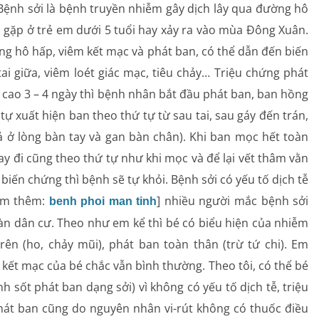
Bệnh sởi là bệnh truyền nhiễm gây dịch lây qua đường hô
u gặp ở trẻ em dưới 5 tuổi hay xảy ra vào mùa Đông Xuân.
ờng hô hấp, viêm kết mạc và phát ban, có thể dẫn đến biến
ai giữa, viêm loét giác mạc, tiêu chảy… Triệu chứng phát
t cao 3 – 4 ngày thì bệnh nhân bắt đầu phát ban, ban hồng
 tự xuất hiện ban theo thứ tự từ sau tai, sau gáy đến trán,
cả ở lòng bàn tay và gan bàn chân). Khi ban mọc hết toàn
ay đi cũng theo thứ tự như khi mọc và để lại vết thâm vằn
iến chứng thì bệnh sẽ tự khỏi. Bệnh sởi có yếu tố dịch tễ
Xem thêm:
] nhiều người mắc bệnh sởi
benh phoi man tinh
bàn dân cư. Theo như em kể thì bé có biểu hiện của nhiễm
rên (ho, chảy mũi), phát ban toàn thân (trừ tứ chi). Em
 kết mạc của bé chắc vẫn bình thường. Theo tôi, có thể bé
 sốt phát ban dạng sởi) vì không có yếu tố dịch tễ, triệu
át ban cũng do nguyên nhân vi-rút không có thuốc điều