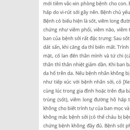
mới tiêm vắc-xin phòng bệnh cho con. 
hấp do vi-rút sởi gây nên. Bệnh chủ yế
Bệnh có biểu hiện là sốt, viêm long đư
chứng như viêm phổi, viêm não, viêm t
ban của bệnh sởi rất đặc trưng: Sau số
dát sẩn, khi căng da thì biến mất. Trình
mặt, cổ lan đến thân mình và tứ chi (
thân thì thân nhiệt giảm dần. Khi ban b
da hổ trên da. Nếu bệnh nhân không bị b
như tiếp xúc với bệnh nhân sởi, có [
cùng lúc trong gia đình hoặc trên địa 
trùng (sốt), viêm long đường hô hấp t
không cho biết trình tự của ban mọc và
không mắc bệnh sởi (có thể cháu bị bệnh
chứng bệnh không đầy đủ. Bệnh sốt ph