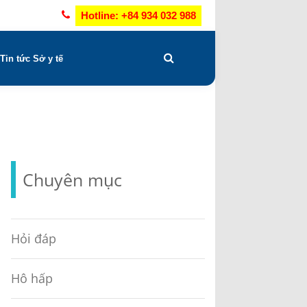
Hotline: +84 934 032 988
Tin tức Sở y tế
Chuyên mục
Hỏi đáp
Hô hấp