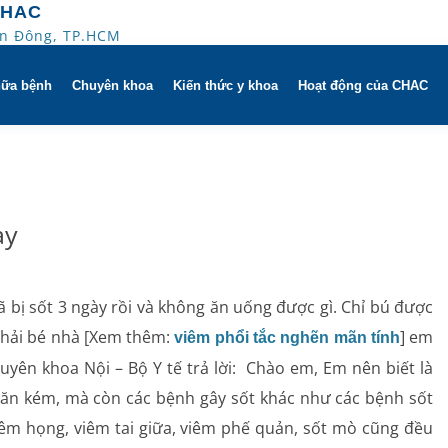
CHAC
An Đông, TP.HCM
hữa bệnh
Chuyên khoa
Kiến thức y khoa
Hoạt động của CHAC
ờ
Hô hấp người lớn
trị
h khuyến mãi
Hô hấp trẻ em
ày
 người
HAC
Rối loạn giấc ngủ
ử dụng dụng cụ
Y học thể thao
ã bị sốt 3 ngày rồi và không ăn uống được gì. Chỉ bú được
 phải bé nhà [Xem thêm:
] em
viêm phổi tắc nghẽn mãn tính
Phục hồi chức năng Hô hấp
uyên khoa Nội – Bộ Y tế trả lời: Chào em, Em nên biết là
Dị ứng – Miễn dịch
, ăn kém, mà còn các bệnh gây sốt khác như các bệnh sốt
iêm họng, viêm tai giữa, viêm phế quản, sốt mò cũng đều
Tim mạch