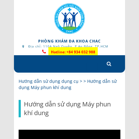
PHÒNG KHÁM ĐA KHOA CHAC
Địa chỉ: 110A Ngô Quyền, P.An Đông, TP.HCM
Hotline: +84 934 032 988
Skip
to
content
Hướng dẫn sử dụng dụng cụ
> >
Hướng dẫn sử
dụng Máy phun khí dung
Hướng dẫn sử dụng Máy phun
khí dung