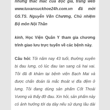
những thắc mắc của độc giả, trang web
www.tuvansuckhoe24h.com.vn đã mời
GS.TS. Nguyễn Văn Chương, Chủ nhiệm
Bộ môn Nội Thần
kinh,
Học Viện Quân Y tham gia chương
trình giao lưu trực tuyến về các bệnh này.
Câu hỏi:
Tôi năm nay 43 tuổi, thường xuyên
bị đau lưng, có lúc đau lan sang cả hai vai.
Tôi đã đi khám tại bệnh viện Bạch Mai và
được chẩn đoán là mắc thoát vị đĩa đệm ở
lưng. Tôi đang dùng sản phẩm Cốt Thoái
Vương và thấy đỡ đau. Xin hỏi, sản phẩm này
có ảnh hưởng tới dạ dày nếu sử dụng lâu dài