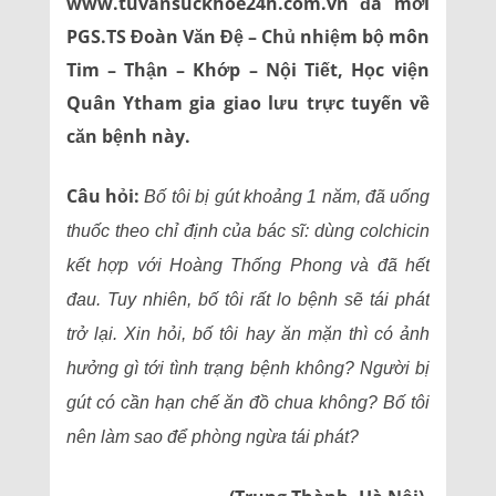
www.tuvansuckhoe24h.com.vn đã mời
PGS.TS Đoàn Văn Đệ – Chủ nhiệm bộ môn
Tim – Thận – Khớp – Nội Tiết, Học viện
Quân Ytham gia giao lưu trực tuyến về
căn bệnh này.
Câu hỏi:
Bố tôi bị gút khoảng 1 năm, đã uống
thuốc theo chỉ định của bác sĩ: dùng colchicin
kết hợp với Hoàng Thống Phong và đã hết
đau. Tuy nhiên, bố tôi rất lo bệnh sẽ tái phát
trở lại. Xin hỏi, bố tôi hay ăn mặn thì có ảnh
hưởng gì tới tình trạng bệnh không? Người bị
gút có cần hạn chế ăn đồ chua không? Bố tôi
nên làm sao để phòng ngừa tái phát?