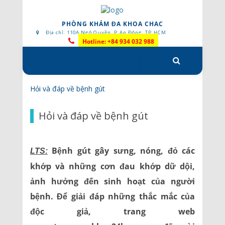
PHÒNG KHÁM ĐA KHOA CHAC
Địa chỉ: 110A Ngô Quyền, P.An Đông, TP.HCM
Hotline: +84 934 032 988
Skip
to
content
Hỏi và đáp về bệnh gút
Hỏi và đáp về bệnh gút
Bệnh gút gây sưng, nóng, đỏ các
LTS:
khớp và những cơn đau khớp dữ dội,
ảnh hưởng đến sinh hoạt của người
bệnh. Để giải đáp những thắc mắc của
độc giả, trang web