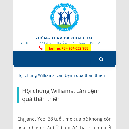
PHÒNG KHÁM ĐA KHOA CHAC
Địa chỉ: 110A Ngô Quyền, P.An Đông, TP.HCM
Hotline: +84 934 032 988
Skip
to
content
Hội chứng Williams, căn bệnh quá thân thiện
Hội chứng Williams, căn bệnh
quá thân thiện
Chị Janet Yeo, 38 tuổi, mẹ của bé không còn
ngạc nhiên nữa bởi bà được bác sĩ cho biết