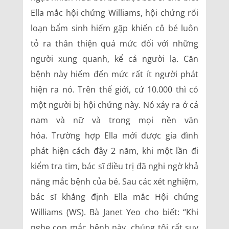
Ella mắc hội chứng Williams, hội chứng rối
loạn bẩm sinh hiếm gặp khiến cô bé luôn
tỏ ra thân thiện quá mức đối với những
người xung quanh, kể cả người lạ. Căn
bệnh này hiếm đến mức rất ít người phát
hiện ra nó. Trên thế giới, cứ 10.000 thì có
một người bị hội chứng này. Nó xảy ra ở cả
nam và nữ và trong mọi nền văn
hóa. Trường hợp Ella mới được gia đình
phát hiện cách đây 2 năm, khi một lần đi
kiểm tra tim, bác sĩ điều trị đã nghi ngờ khả
năng mắc bệnh của bé. Sau các xét nghiệm,
bác sĩ khẳng định Ella mắc Hội chứng
Williams (WS). Bà Janet Yeo cho biết: “Khi
nghe con mắc bệnh này, chúng tôi rất suy