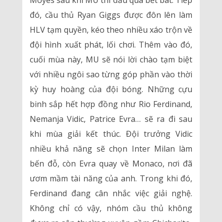
Moyes sau khi MU thi đấu quá bết bát. Tiếp
đó, cầu thủ Ryan Giggs được đôn lên làm
HLV tạm quyền, kéo theo nhiều xáo trộn về
đội hình xuất phát, lối chơi. Thêm vào đó,
cuối mùa này, MU sẽ nói lời chào tạm biệt
với nhiều ngôi sao từng góp phần vào thời
kỳ huy hoàng của đội bóng. Những cựu
binh sắp hết hợp đồng như Rio Ferdinand,
Nemanja Vidic, Patrice Evra… sẽ ra đi sau
khi mùa giải kết thúc. Đội trưởng Vidic
nhiều khả năng sẽ chọn Inter Milan làm
bến đỗ, còn Evra quay về Monaco, nơi đã
ươm mầm tài năng của anh. Trong khi đó,
Ferdinand đang cân nhắc việc giải nghệ.
Không chỉ có vậy, nhóm cầu thủ không