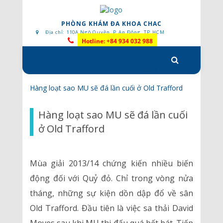
PHÒNG KHÁM ĐA KHOA CHAC
Địa chỉ: 110A Ngô Quyền, P.An Đông, TP.HCM
Hotline: +84 934 032 988
Skip
to
content
Hàng loạt sao MU sẽ đá lần cuối ở Old Trafford
Hàng loạt sao MU sẽ đá lần cuối
ở Old Trafford
Mùa giải 2013/14 chứng kiến nhiều biến
động đối với Quỷ đỏ. Chỉ trong vòng nửa
tháng, những sự kiện dồn dập đổ về sân
Old Trafford. Đầu tiên là việc sa thải David