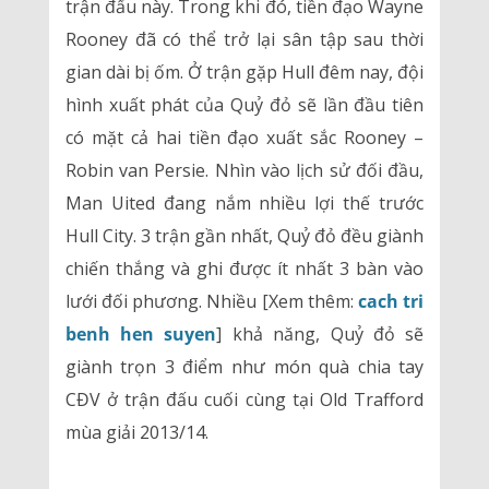
trận đấu này. Trong khi đó, tiền đạo Wayne
Rooney đã có thể trở lại sân tập sau thời
gian dài bị ốm. Ở trận gặp Hull đêm nay, đội
hình xuất phát của Quỷ đỏ sẽ lần đầu tiên
có mặt cả hai tiền đạo xuất sắc Rooney –
Robin van Persie. Nhìn vào lịch sử đối đầu,
Man Uited đang nắm nhiều lợi thế trước
Hull City. 3 trận gần nhất, Quỷ đỏ đều giành
chiến thắng và ghi được ít nhất 3 bàn vào
lưới đối phương. Nhiều [Xem thêm:
cach tri
benh hen suyen
] khả năng, Quỷ đỏ sẽ
giành trọn 3 điểm như món quà chia tay
CĐV ở trận đấu cuối cùng tại Old Trafford
mùa giải 2013/14.