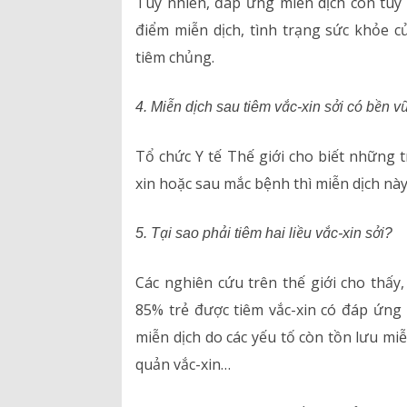
Tuy nhiên, đáp ứng miễn dịch còn tùy t
điểm miễn dịch, tình trạng sức khỏe c
tiêm chủng.
4. Miễn dịch sau tiêm vắc-xin sởi có bền v
Tổ chức Y tế Thế giới cho biết những 
xin hoặc sau mắc bệnh thì miễn dịch này
5. Tại sao phải tiêm hai liều vắc-xin sởi?
Các nghiên cứu trên thế giới cho thấy,
85% trẻ được tiêm vắc-xin có đáp ứng
miễn dịch do các yếu tố còn tồn lưu mi
quản vắc-xin…