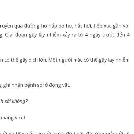
 truyền qua đường hô hấp do ho, hắt hơi, tiếp xúc gần với
g. Giai đoạn gây lây nhiễm xảy ra từ 4 ngày trước đến 4
ên có thể gây dịch lớn. Một người mắc có thể gây lây nhiễm
 ghi nhận bệnh sởi ở động vật.
ệnh sởi không?
mang virut.
sởi do tiêm vắc-xin sởi trước đó hoặc đã từng mắc sởi sẽ