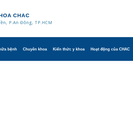
HOA CHAC
yền, P.An Đông, TP.HCM
hữa bệnh
Chuyên khoa
Kiến thức y khoa
Hoạt động của CHAC
iờ
Hô hấp người lớn
trị
h khuyến mãi
Hô hấp trẻ em
a người
CHAC
Rối loạn giấc ngủ
sử dụng dụng cụ
Y học thể thao
Phục hồi chức năng Hô hấp