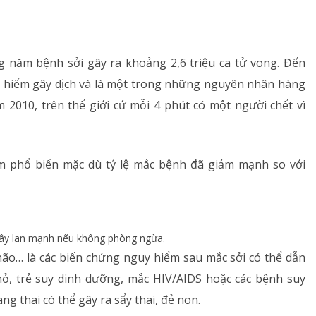
Dị ứng – Miễn dịch
Tim mạch
àng năm bệnh sởi gây ra khoảng 2,6 triệu ca tử vong. Đến
y hiểm gây dịch và là một trong những nguyên nhân hàng
Rối loạn chuyển hóa
m 2010, trên thế giới cứ mỗi 4 phút có một người chết vì
Dinh dưỡng
Tai – Mũi – Họng
ễm phổ biến mặc dù tỷ lệ mắc bệnh đã giảm mạnh so với
Chẩn đoán hình ảnh
Xét nghiệm
 lây lan mạnh nếu không phòng ngừa.
Nhà thuốc
 não… là các biến chứng nguy hiểm sau mắc sởi có thể dẫn
hỏ, trẻ suy dinh dưỡng, mắc HIV/AIDS hoặc các bệnh suy
ng thai có thể gây ra sẩy thai, đẻ non.