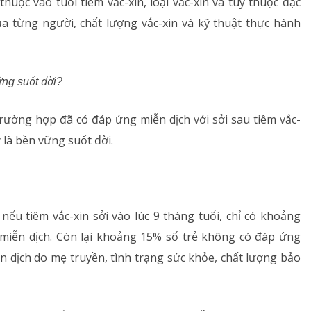
huộc vào tuổi tiêm vắc-xin, loại vắc-xin và tùy thuộc đặc
ủa từng người, chất lượng vắc-xin và kỹ thuật thực hành
ững suốt đời?
trường hợp đã có đáp ứng miễn dịch với sởi sau tiêm vắc-
 là bền vững suốt đời.
 nếu tiêm vắc-xin sởi vào lúc 9 tháng tuổi, chỉ có khoảng
 miễn dịch. Còn lại khoảng 15% số trẻ không có đáp ứng
ễn dịch do mẹ truyền, tình trạng sức khỏe, chất lượng bảo