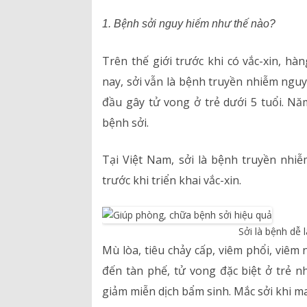
1. Bệnh sởi nguy hiểm như thế nào?
Hồ sơ năng lực
Trên thế giới trước khi có vắc-xin, h
Bảng giá dịch vụ
nay, sởi vẫn là bệnh truyền nhiễm ngu
Danh mục giá thuốc
đầu gây tử vong ở trẻ dưới 5 tuổi. Nă
bệnh sởi.
Tại Việt Nam, sởi là bệnh truyền nhi
trước khi triển khai vắc-xin.
Sởi là bệnh dễ
Mù lòa, tiêu chảy cấp, viêm phổi, viêm
đến tàn phế, tử vong đặc biệt ở trẻ n
giảm miễn dịch bẩm sinh. Mắc sởi khi ma