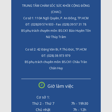
TRUNG TÂM CHĂM SÓC SỨC KHỎE CỘNG ĐỒNG
(CHAC)
Cơ sở 1: 110A Ngô Quyền, P. An Đông, TP.HCM
ĐT: (028)39 574 933 - Fax: (028) 39 57 31 78
BS phụ trách chuyên môn: BS.CK1 Bảo Huyền Tôn
Nữ Thùy Trâm
Cơ sở 2: 42 Đặng Văn Bi, P.Thủ Đức, TP.HCM
ĐT: (028) 38 973 979
BS phụ trách chuyên môn: BS.CK1 Châu Trần
Chấn Huy
Giờ làm việc
Cơ sở 1:
Thứ 2 - Thứ 7
7h - 19h30
Chủ nhật
7h - 12h