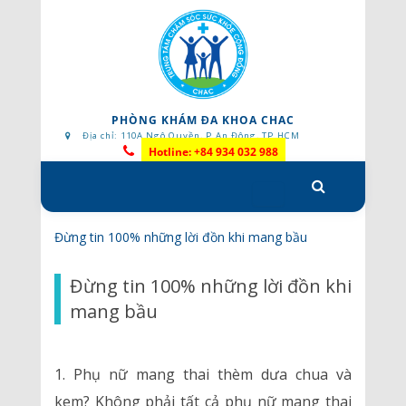
PHÒNG KHÁM ĐA KHOA CHAC
Địa chỉ: 110A Ngô Quyền, P.An Đông, TP.HCM
Hotline: +84 934 032 988
Skip
to
content
Đừng tin 100% những lời đồn khi mang bầu
Đừng tin 100% những lời đồn khi
mang bầu
1. Phụ nữ mang thai thèm dưa chua và
kem? Không phải tất cả phụ nữ mang thai