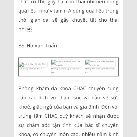
chất: có thể gây hại cho thai nhi nếu dùng
quá liều, như vitamin A dùng quá liều trong
thời gian dài sẽ gây khuyết tật cho thai
nhi.
BS. Hồ Văn Tuấn
Loét dạ dày và thuốc điều trị
Phương pháp mới ngăn chặn cái
Những thực phẩm tuyệt diệu cho làn
chết
da
Phòng khám đa khoa CHAC chuyên cung
cấp các dịch vụ chăm sóc và bảo vệ sức
khoẻ, giấc ngủ của bạn và gia đình. Đến với
trung tâm CHAC quý khách sẽ nhận được
sự chăm sóc tận tình của bác sĩ chuyên
khoa, có chuyên môn cao, nhiều năm kinh