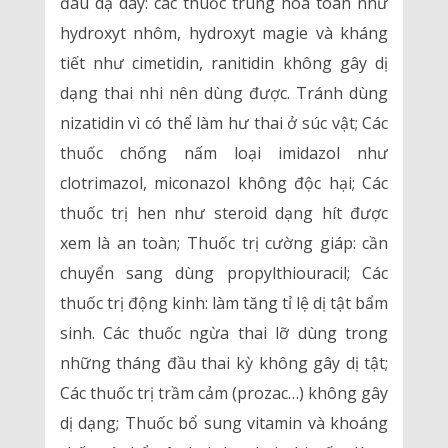
đau dạ dày: các thuốc trung hòa toan như
hydroxyt nhôm, hydroxyt magie và kháng
tiết như cimetidin, ranitidin không gây dị
dạng thai nhi nên dùng được. Tránh dùng
nizatidin vì có thể làm hư thai ở súc vật; Các
thuốc chống nấm loại imidazol như
clotrimazol, miconazol không độc hại; Các
thuốc trị hen như steroid dạng hít được
xem là an toàn; Thuốc trị cường giáp: cần
chuyển sang dùng propylthiouracil; Các
thuốc trị động kinh: làm tăng tỉ lệ dị tật bẩm
sinh. Các thuốc ngừa thai lỡ dùng trong
những tháng đầu thai kỳ không gây dị tật;
Các thuốc trị trầm cảm (prozac…) không gây
dị dạng; Thuốc bổ sung vitamin và khoáng