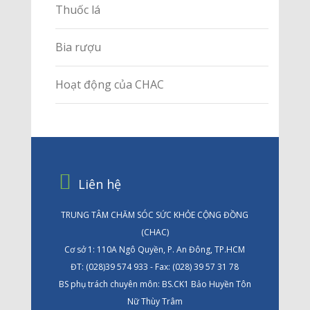
Thuốc lá
Bia rượu
Hoạt động của CHAC
Liên hệ
TRUNG TÂM CHĂM SÓC SỨC KHỎE CỘNG ĐỒNG
(CHAC)
Cơ sở 1: 110A Ngô Quyền, P. An Đông, TP.HCM
ĐT: (028)39 574 933 - Fax: (028) 39 57 31 78
BS phụ trách chuyên môn: BS.CK1 Bảo Huyền Tôn
Nữ Thùy Trâm