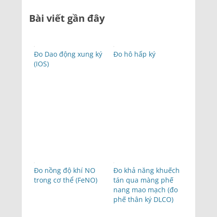
Bài viết gần đây
Đo Dao động xung ký
Đo hô hấp ký
(IOS)
Đo nồng độ khí NO
Đo khả năng khuếch
trong cơ thể (FeNO)
tán qua màng phế
nang mao mạch (đo
phế thân ký DLCO)