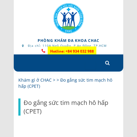
PHÒNG KHÁM ĐA KHOA CHAC
Địa chỉ: 110A Ngô Quyền, P.An Đông, TP.HCM
Hotline: +84 934 032 988
Skip
to
content
Khám gì ở CHAC
> >
Đo gắng sức tim mạch hô
hấp (CPET)
Đo gắng sức tim mạch hô hấp
(CPET)