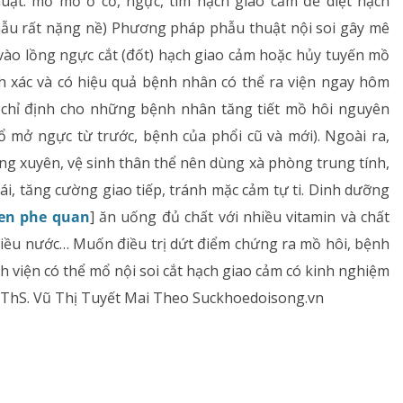
ật: mổ mở ở cổ, ngực, tìm hạch giao cảm để diệt hạch
hẫu rất nặng nề) Phương pháp phẫu thuật nội soi gây mê
 vào lồng ngực cắt (đốt) hạch giao cảm hoặc hủy tuyến mồ
h xác và có hiệu quả bệnh nhân có thể ra viện ngay hôm
 chỉ định cho những bệnh nhân tăng tiết mồ hôi nguyên
 mở ngực từ trước, bệnh của phổi cũ và mới). Ngoài ra,
ng xuyên, vệ sinh thân thể nên dùng xà phòng trung tính,
ái, tăng cường giao tiếp, tránh mặc cảm tự ti. Dinh dưỡng
en phe quan
] ăn uống đủ chất với nhiều vitamin và chất
hiều nước… Muốn điều trị dứt điểm chứng ra mồ hôi, bệnh
nh viện có thể mổ nội soi cắt hạch giao cảm có kinh nghiệm
. ThS. Vũ Thị Tuyết Mai Theo Suckhoedoisong.vn