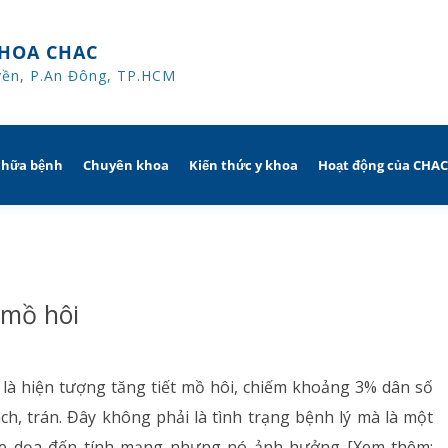
HOA CHAC
yền, P.An Đông, TP.HCM
chữa bệnh
Chuyên khoa
Kiến thức y khoa
Hoạt động của CHA
iờ
Hô hấp người lớn
trị
nh khuyến mãi
Hô hấp trẻ em
 mồ hôi
ủa người
CHAC
Rối loạn giấc ngủ
sử dụng dụng cụ
Y học thể thao
 là hiện tượng tăng tiết mồ hôi, chiếm khoảng 3% dân số
 nách, trán. Đây không phải là tình trạng bệnh lý mà là một
Phục hồi chức năng Hô hấp
đe dọa đến tính mạng nhưng nó ảnh hưởng [Xem thêm: