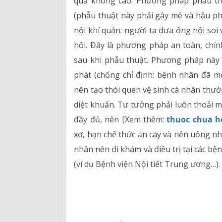
quả không cao. Phương pháp phẫu thu
(phẫu thuật này phải gây mê và hậu p
nội khí quản: người ta đưa ống nội soi
hôi. Đây là phương pháp an toàn, chín
sau khi phẫu thuật. Phương pháp này
phát (chống chỉ định: bệnh nhân đã mổ
nên tạo thói quen vệ sinh cá nhân thườ
diệt khuẩn. Tư tưởng phải luôn thoải m
đầy đủ, nên [Xem thêm:
thuoc chua h
xơ, hạn chế thức ăn cay và nên uống n
nhân nên đi khám và điều trị tại các bệ
(ví dụ Bệnh viện Nội tiết Trung ương…)