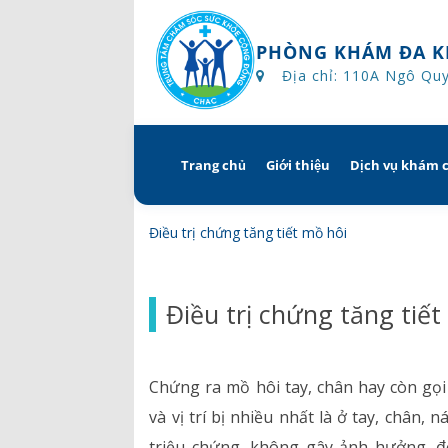
PHÒNG KHÁM ĐA K
Địa chỉ: 110A Ngô Qu
Trang chủ
Giới thiệu
Dịch vụ khám 
Skip
to
content
Tổng quan
Khám hẹn g
Điều trị chứng tăng tiết mồ hôi
Tầm nhìn – sứ mạng – giá 
Chương trì
Điều trị chứng tăng tiết
Quyền và trách nhiệm c
Khám gì ở 
bệnh
Hướng dẫn 
Chứng ra mồ hôi tay, chân hay còn gọi
Bác sĩ
và vị trí bị nhiều nhất là ở tay, chân,
triệu chứng, không gây ảnh hưởng, 
Lịch khám bác sĩ