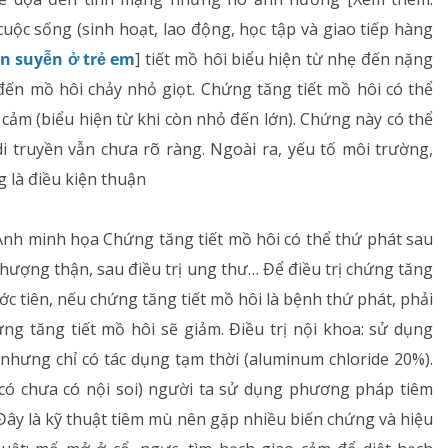
Dị ứng – Miễn dịch
cuộc sống (sinh hoạt, lao động, học tập và giao tiếp hàng
n suyễn ở trẻ em
] tiết mồ hôi biểu hiện từ nhẹ đến nặng
Tim mạch
ến mồ hôi chảy nhỏ giọt. Chứng tăng tiết mồ hôi có thể
Rối loạn chuyển hóa
 cảm (biểu hiện từ khi còn nhỏ đến lớn). Chứng này có thể
di truyền vẫn chưa rõ ràng. Ngoài ra, yếu tố môi trường,
Dinh dưỡng
ng là điều kiện thuận
Tai – Mũi – Họng
 Ảnh minh họa Chứng tăng tiết mồ hôi có thể thứ phát sau
Chẩn đoán hình ảnh
hượng thận, sau điều trị ung thư… Để điều trị chứng tăng
c tiên, nếu chứng tăng tiết mồ hôi là bệnh thứ phát, phải
Xét nghiệm
ứng tăng tiết mồ hôi sẽ giảm. Điều trị nội khoa: sử dụng
 nhưng chỉ có tác dụng tạm thời (aluminum chloride 20%).
Nhà thuốc
có chưa có nội soi) người ta sử dụng phương pháp tiêm
Đây là kỹ thuật tiêm mù nên gặp nhiều biến chứng và hiệu