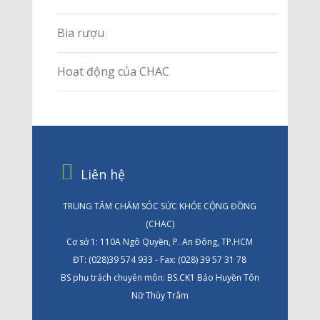
Bia rượu
Hoạt động của CHAC
Liên hệ
TRUNG TÂM CHĂM SÓC SỨC KHỎE CỘNG ĐỒNG
(CHAC)
Cơ sở 1: 110A Ngô Quyền, P. An Đông, TP.HCM
ĐT: (028)39 574 933 - Fax: (028) 39 57 31 78
BS phụ trách chuyên môn: BS.CK1 Bảo Huyền Tôn
Nữ Thùy Trâm