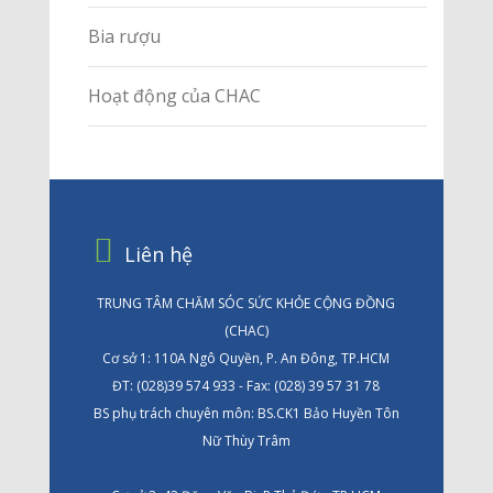
Bia rượu
Hoạt động của CHAC
Liên hệ
TRUNG TÂM CHĂM SÓC SỨC KHỎE CỘNG ĐỒNG
(CHAC)
Cơ sở 1: 110A Ngô Quyền, P. An Đông, TP.HCM
ĐT: (028)39 574 933 - Fax: (028) 39 57 31 78
BS phụ trách chuyên môn: BS.CK1 Bảo Huyền Tôn
Nữ Thùy Trâm