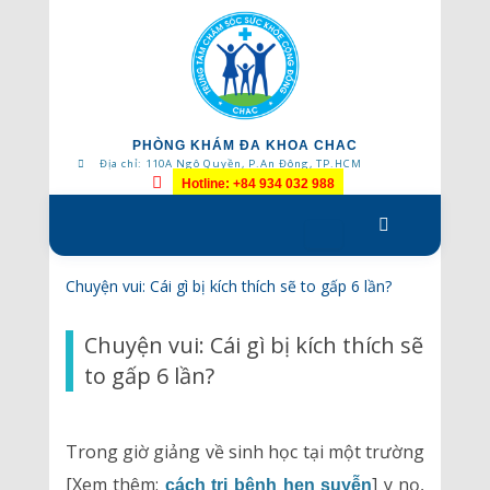
PHÒNG KHÁM ĐA KHOA CHAC
Địa chỉ: 110A Ngô Quyền, P.An Đông, TP.HCM
Hotline: +84 934 032 988
Skip
to
content
Chuyện vui: Cái gì bị kích thích sẽ to gấp 6 lần?
Chuyện vui: Cái gì bị kích thích sẽ
to gấp 6 lần?
Trong giờ giảng về sinh học tại một trường
[Xem thêm:
] y nọ,
cách trị bệnh hen suyễn