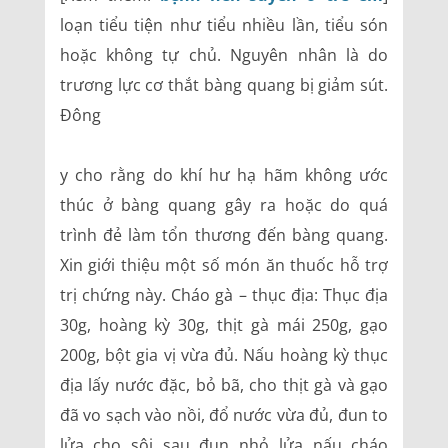
loạn tiểu tiện như tiểu nhiều lần, tiểu són
hoặc không tự chủ. Nguyên nhân là do
trương lực cơ thắt bàng quang bị giảm sút.
Đông
y cho rằng do khí hư hạ hãm không ước
thúc ở bàng quang gây ra hoặc do quá
trình đẻ làm tổn thương đến bàng quang.
Xin giới thiệu một số món ăn thuốc hỗ trợ
trị chứng này. Cháo gà – thục địa: Thục địa
30g, hoàng kỳ 30g, thịt gà mái 250g, gạo
200g, bột gia vị vừa đủ. Nấu hoàng kỳ thục
địa lấy nước đặc, bỏ bã, cho thịt gà và gạo
đã vo sạch vào nồi, đổ nước vừa đủ, đun to
lửa cho sôi sau đun nhỏ lửa nấu cháo