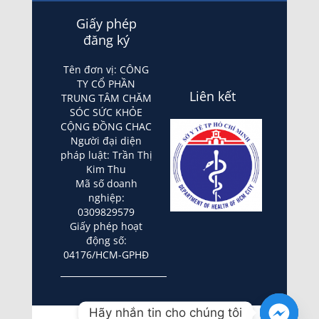
Giấy phép
đăng ký
Tên đơn vị: CÔNG
TY CỔ PHẦN
Liên kết
TRUNG TÂM CHĂM
SÓC SỨC KHỎE
CỘNG ĐỒNG CHAC
Người đại diện
pháp luật: Trần Thị
Kim Thu
Mã số doanh
nghiệp:
0309829579
Giấy phép hoạt
động số:
04176/HCM-GPHĐ
Hãy nhắn tin cho chúng tôi