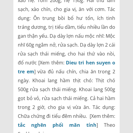
xào hẹ: Tôm 200g, hẹ 150g. Hai thứ làm
sạch, xào chín, cho gia vị, ăn với cơm. Tác
dụng: Ôn trung bồi bổ hư tổn, ích tinh
tráng dương, trị tiểu dầm, tiểu nhiều lần do
gan thận yếu. Dạ dày lợn nấu mộc nhĩ: Mộc
nhĩ 60g ngâm nở, rửa sạch. Dạ dày lợn 2 cái
rửa sạch thái miếng, cho hai thứ vào nồi,
đổ nước [Xem thêm:
Dieu tri hen suyen o
tre em
] vừa đủ nấu chín, chia ăn trong 2
ngày. Khoai lang hầm thịt chó: Thịt chó
500g rửa sạch thái miếng. Khoai lang 500g
gọt bỏ vỏ, rửa sạch thái miếng. Cả hai hầm
trong 2 giờ, cho gia vị vừa ăn. Tác dụng:
Chữa chứng đi tiểu đêm nhiều. [Xem thêm:
tắc nghẽn phổi mãn tính
] Theo