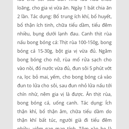
loãng, cho gia vị vừa ăn. Ngày 1 bát chia ăn
2 lần. Tác dụng: Bổ trung ích khí, bổ huyết,
bổ thận ích tinh, chữa tiểu dầm, tiểu đêm
nhiều, bụng dưới lạnh đau. Canh thịt rùa
nấu bong bóng cá: Thịt rùa 100-150g, bong
bóng cá 15-30g, bột gia vị vừa đủ. Ngâm
bong bóng cho nở, rùa mổ rửa sạch cho
vào nồi, đổ nước vừa đủ, đun sôi 5 phút vớt
ra, lọc bỏ mai, yếm, cho bong bóng cá vào
đun to lửa cho sôi, sau đun nhỏ lửa nấu tới
chín nhừ, nêm gia vị là được. Ăn thịt rùa,
bong bóng cá, uống canh. Tác dụng: Ích
thận khí, bổ thận âm, chữa tiểu dầm do
thận khí bất túc, người già đi tiểu đêm
nhiều, viêm gan mạn tính. Tôm xào hẹ là