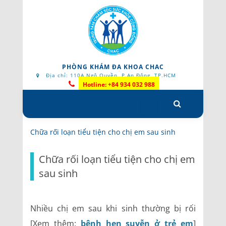
PHÒNG KHÁM ĐA KHOA CHAC
Địa chỉ: 110A Ngô Quyền, P.An Đông, TP.HCM
Hotline: +84 934 032 988
Skip
to
content
Chữa rối loạn tiểu tiện cho chị em sau sinh
Chữa rối loạn tiểu tiện cho chị em
sau sinh
Nhiều chị em sau khi sinh thường bị rối
[Xem thêm:
bệnh hen suyễn ở trẻ em
]