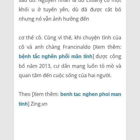
sau đó. Nguyên nhân là do Elisany có một
khối u ở tuyến yên, dù đã được cắt bỏ
nhưng nó vẫn ảnh hưởng đến
cơ thể cô. Cũng vì thế, khi chuyện tình của
cô và anh chàng Francinaldo [Xem thêm:
] được công
bệnh tắc nghẽn phổi mãn tính
bố năm 2013, cư dân mạng luôn tò mò và
quan tâm đến cuộc sống của hai người.
Theo [Xem thêm:
benh tac nghen phoi man
] Zing.vn
tinh