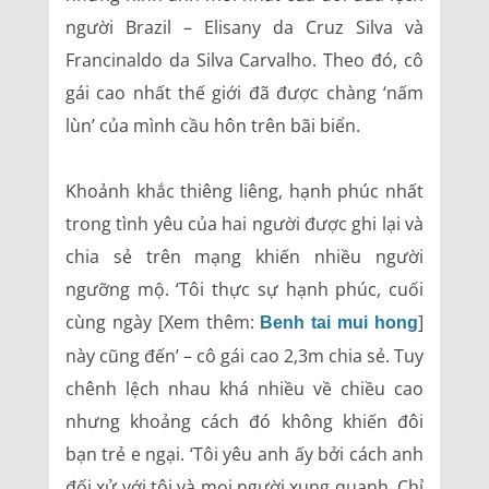
người Brazil – Elisany da Cruz Silva và
Francinaldo da Silva Carvalho. Theo đó, cô
gái cao nhất thế giới đã được chàng ‘nấm
lùn’ của mình cầu hôn trên bãi biển.
Khoảnh khắc thiêng liêng, hạnh phúc nhất
trong tình yêu của hai người được ghi lại và
chia sẻ trên mạng khiến nhiều người
ngưỡng mộ. ‘Tôi thực sự hạnh phúc, cuối
cùng ngày [Xem thêm:
]
Benh tai mui hong
này cũng đến’ – cô gái cao 2,3m chia sẻ. Tuy
chênh lệch nhau khá nhiều về chiều cao
nhưng khoảng cách đó không khiến đôi
bạn trẻ e ngại. ‘Tôi yêu anh ấy bởi cách anh
đối xử với tôi và mọi người xung quanh. Chỉ