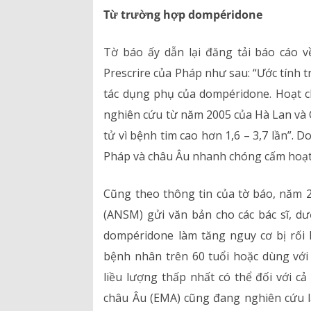
Bảng giá dịch vụ
Từ trường hợp dompéridone
Danh mục giá thuốc
Tờ báo ấy dẫn lại đăng tải báo cáo 
Prescrire của Pháp như sau: “Ước tính 
tác dụng phụ của dompéridone. Hoạt ch
nghiên cứu từ năm 2005 của Hà Lan và
tử vì bệnh tim cao hơn 1,6 – 3,7 lần”. 
Pháp và châu Âu nhanh chóng cấm hoạt 
Cũng theo thông tin của tờ báo, năm 
(ANSM) gửi văn bản cho các bác sĩ, dư
dompéridone làm tăng nguy cơ bị rối
bệnh nhân trên 60 tuổi hoặc dùng với
liều lượng thấp nhất có thể đối với c
châu Âu (EMA) cũng đang nghiên cứu lạ