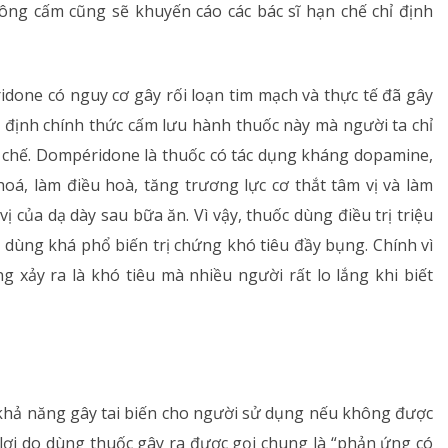
ng cấm cũng sẽ khuyến cáo các bác sĩ hạn chế chỉ định
idone có nguy cơ gây rối loạn tim mạch và thực tế đã gây
t định chính thức cấm lưu hành thuốc này mà người ta chỉ
 chế. Dompéridone là thuốc có tác dụng kháng dopamine,
hoá, làm điều hoà, tăng trương lực cơ thắt tâm vị và làm
 của dạ dày sau bữa ăn. Vì vậy, thuốc dùng điều trị triệu
 dùng khá phổ biến trị chứng khó tiêu đầy bụng. Chính vì
g xảy ra là khó tiêu mà nhiều người rất lo lắng khi biết
ó khả năng gây tai biến cho người sử dụng nếu không được
lợi do dùng thuốc gây ra được gọi chung là “phản ứng có