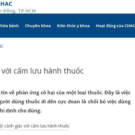
CHAC
An Đông, TP.HCM
chữa bệnh
Chuyên khoa
Kiến thức y khoa
Hoạt động của CHA
iờ
Hô hấp người lớn
ốc
trị
nh khuyến mãi
Hô hấp trẻ em
 với cấm lưu hành thuốc
ủa người
CHAC
Rối loạn giấc ngủ
sử dụng dụng cụ
Y học thể thao
tin về phản ứng có hại của một loại thuốc. Đây là việc
gười dùng thuốc đi đến cực đoan là chối bỏ việc dùng
Phục hồi chức năng Hô hấp
chỉ định cho dùng.
Dị ứng – Miễn dịch
Tim mạch