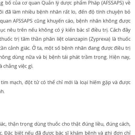
ng bố của cơ quan Quản lý dược phẩm Pháp (AFSSAPS) về
õi đã làm nhiều bệnh nhân rất lo, đến độ tính chuyện bỏ
ơ quan AFSSAPS cũng khuyến cáo, bệnh nhân không được
 nêu trên nếu không có ý kiến bác sĩ điều trị. Cách đây
huốc trị tâm thần phân liệt olanzapin (Zyprexa) là thuốc
ần cảnh giác. Ở ta, một số bệnh nhân đang được điều trị
không dùng nữa và bị bệnh tái phát trầm trọng. Hiện nay,
 chẳng việc gì.
tim mạch, đột tử có thể chỉ mới là loại hiếm gặp và được
h.
iác, thận trọng dùng thuốc cho thật đúng liều, đúng cách,
. Đặc biệt nếu đã được bác sĩ khám bệnh và ghi đơn chỉ