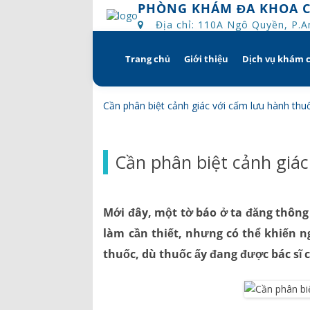
PHÒNG KHÁM ĐA KHOA 
Địa chỉ: 110A Ngô Quyền, P.
Trang chủ
Giới thiệu
Dịch vụ khám 
Skip
to
content
Tổng quan
Khám hẹn g
Cần phân biệt cảnh giác với cấm lưu hành thu
Tầm nhìn – sứ mạng – giá 
Chương trì
Cần phân biệt cảnh giác
Quyền và trách nhiệm c
Khám gì ở 
bệnh
Hướng dẫn 
Mới đây, một tờ báo ở ta đăng thông 
Bác sĩ
làm cần thiết, nhưng có thể khiến n
thuốc, dù thuốc ấy đang được bác sĩ 
Lịch khám bác sĩ
Hồ sơ năng lực