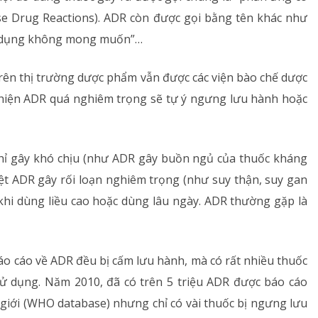
erse Drug Reactions). ADR còn được gọi bằng tên khác như
tác dụng không mong muốn”…
trên thị trường dược phẩm vẫn được các viện bào chế dược
hiện ADR quá nghiêm trọng sẽ tự ý ngưng lưu hành hoặc
chỉ gây khó chịu (như ADR gây buồn ngủ của thuốc kháng
biệt ADR gây rối loạn nghiêm trọng (như suy thận, suy gan
a khi dùng liều cao hoặc dùng lâu ngày. ADR thường gặp là
áo cáo về ADR đều bị cấm lưu hành, mà có rất nhiều thuốc
g sử dụng. Năm 2010, đã có trên 5 triệu ADR được báo cáo
ế giới (WHO database) nhưng chỉ có vài thuốc bị ngưng lưu