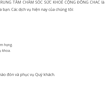
t.. TRUNG TÂM CHĂM SÓC SỨC KHOẺ CỘNG ĐỒNG CHAC là
a bạn. Các dịch vụ hiện nay của chúng tôi:
êm họng.
ụ khoa.
ào đón và phục vụ Quý khách.