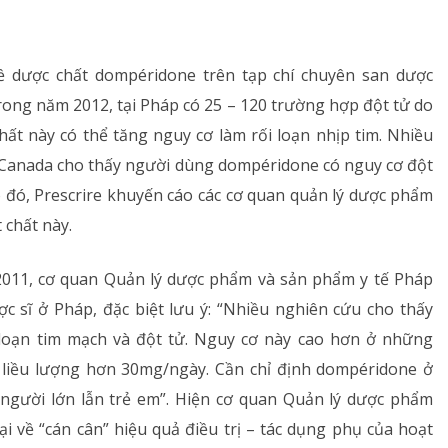
Rối loạn chuyển hóa
về dược chất dompéridone trên tạp chí chuyên san dược
Dinh dưỡng
trong năm 2012, tại Pháp có 25 – 120 trường hợp đột tử do
ất này có thể tăng nguy cơ làm rối loạn nhịp tim. Nhiều
Tai – Mũi – Họng
 Canada cho thấy người dùng dompéridone có nguy cơ đột
Chẩn đoán hình ảnh
Do đó, Prescrire khuyến cáo các cơ quan quản lý dược phẩm
chất này.
Xét nghiệm
2011, cơ quan Quản lý dược phẩm và sản phẩm y tế Pháp
Nhà thuốc
ợc sĩ ở Pháp, đặc biệt lưu ý: “Nhiều nghiên cứu cho thấy
 loạn tim mạch và đột tử. Nguy cơ này cao hơn ở những
 liều lượng hơn 30mg/ngày. Cần chỉ định dompéridone ở
ả người lớn lẫn trẻ em”. Hiện cơ quan Quản lý dược phẩm
i về “cán cân” hiệu quả điều trị – tác dụng phụ của hoạt