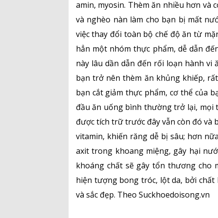
amin, myosin. Thèm ăn nhiều hơn và có
và nghèo nàn làm cho bạn bị mất nướ
việc thay đổi toàn bộ chế độ ăn từ mặ
hẳn một nhóm thực phẩm, dễ dẫn đến 
này lâu dần dẫn đến rối loạn hành vi
bạn trở nên thèm ăn khủng khiếp, rấ
bạn cắt giảm thực phẩm, cơ thể của b
đầu ăn uống bình thường trở lại, mọi t
được tích trữ trước đây vẫn còn đó và 
vitamin, khiến răng dễ bị sâu; hơn n
axit trong khoang miệng, gây hại nướu
khoáng chất sẽ gây tổn thương cho má
hiện tượng bong tróc, lột da, bởi chất
và sắc đẹp. Theo Suckhoedoisong.vn