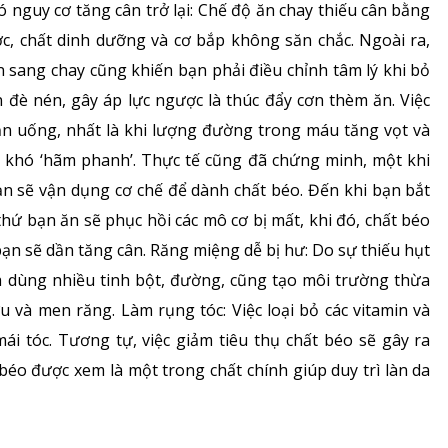
 nguy cơ tăng cân trở lại: Chế độ ăn chay thiếu cân bằng
c, chất dinh dưỡng và cơ bắp không săn chắc. Ngoài ra,
n sang chay cũng khiến bạn phải điều chỉnh tâm lý khi bỏ
đè nén, gây áp lực ngược là thúc đẩy cơn thèm ăn. Việc
 ăn uống, nhất là khi lượng đường trong máu tăng vọt và
t khó ‘hãm phanh’. Thực tế cũng đã chứng minh, một khi
ạn sẽ vận dụng cơ chế để dành chất béo. Đến khi bạn bắt
hứ bạn ăn sẽ phục hồi các mô cơ bị mất, khi đó, chất béo
bạn sẽ dần tăng cân. Răng miệng dễ bị hư: Do sự thiếu hụt
ữa dùng nhiều tinh bột, đường, cũng tạo môi trường thừa
 và men răng. Làm rụng tóc: Việc loại bỏ các vitamin và
i tóc. Tương tự, việc giảm tiêu thụ chất béo sẽ gây ra
 béo được xem là một trong chất chính giúp duy trì làn da