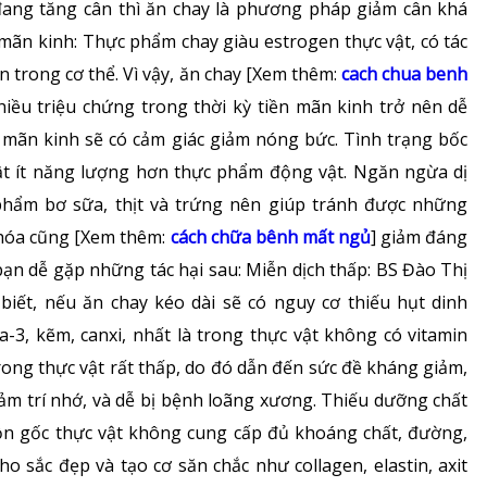
đang tăng cân thì ăn chay là phương pháp giảm cân khá
Bảng giá dịch vụ
mãn kinh: Thực phẩm chay giàu estrogen thực vật, có tác
Rối loạn chuyển hóa
trong cơ thể. Vì vậy, ăn chay [Xem thêm:
cach chua benh
Danh mục giá thuốc
Dinh dưỡng
nhiều triệu chứng trong thời kỳ tiền mãn kinh trở nên dễ
n mãn kinh sẽ có cảm giác giảm nóng bức. Tình trạng bốc
Tai – Mũi – Họng
vật ít năng lượng hơn thực phẩm động vật. Ngăn ngừa dị
hẩm bơ sữa, thịt và trứng nên giúp tránh được những
Chẩn đoán hình ảnh
u hóa cũng [Xem thêm:
cách chữa bênh mất ngủ
] giảm đáng
Xét nghiệm
ạn dễ gặp những tác hại sau: Miễn dịch thấp: BS Đào Thị
ết, nếu ăn chay kéo dài sẽ có nguy cơ thiếu hụt dinh
Nhà thuốc
3, kẽm, canxi, nhất là trong thực vật không có vitamin
rong thực vật rất thấp, do đó dẫn đến sức đề kháng giảm,
 giảm trí nhớ, và dễ bị bệnh loãng xương. Thiếu dưỡng chất
n gốc thực vật không cung cấp đủ khoáng chất, đường,
cho sắc đẹp và tạo cơ săn chắc như collagen, elastin, axit