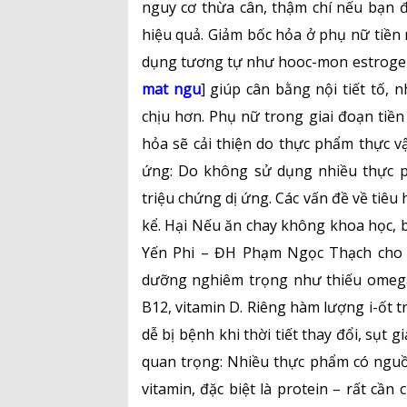
nguy cơ thừa cân, thậm chí nếu bạn 
hiệu quả. Giảm bốc hỏa ở phụ nữ tiền 
dụng tương tự như hooc-mon estrogen 
mat ngu
] giúp cân bằng nội tiết tố, 
chịu hơn. Phụ nữ trong giai đoạn tiề
hỏa sẽ cải thiện do thực phẩm thực 
ứng: Do không sử dụng nhiều thực p
triệu chứng dị ứng. Các vấn đề về tiê
kể. Hại Nếu ăn chay không khoa học, b
Yến Phi – ĐH Phạm Ngọc Thạch cho bi
dưỡng nghiêm trọng như thiếu omega-
B12, vitamin D. Riêng hàm lượng i-ốt t
dễ bị bệnh khi thời tiết thay đổi, sụt
quan trọng: Nhiều thực phẩm có nguồ
vitamin, đặc biệt là protein – rất cần 