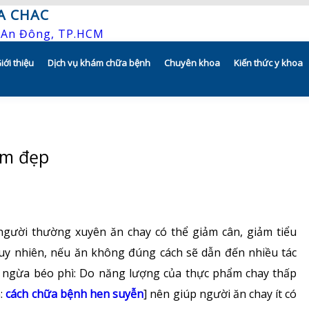
A CHAC
P.An Đông, TP.HCM
iới thiệu
Dịch vụ khám chữa bệnh
Chuyên khoa
Kiến thức y khoa
Tổng quan
Khám hẹn giờ
Hô hấp người lớn
Tầm nhìn – sứ mạng – giá trị
Chương trình khuyến mãi
Hô hấp trẻ em
àm đẹp
Quyền và trách nhiệm của người
Khám gì ở CHAC
Rối loạn giấc ngủ
bệnh
Hướng dẫn sử dụng dụng cụ
Y học thể thao
Bác sĩ
gười thường xuyên ăn chay có thể giảm cân, giảm tiểu
Phục hồi chức năng Hô hấp
Tuy nhiên, nếu ăn không đúng cách sẽ dẫn đến nhiều tác
Lịch khám bác sĩ
Dị ứng – Miễn dịch
n ngừa béo phì: Do năng lượng của thực phẩm chay thấp
Hồ sơ năng lực
:
cách chữa bệnh hen suyễn
] nên giúp người ăn chay ít có
Tim mạch