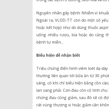
Hồ sơ năng lực
Nguyên nhân gây bệnh: Nhiễm vi khuẩn 
Ngoài ra, VLDD-TT còn do một số yếu 
Bảng giá dịch vụ
hoặc kết hợp) như do dùng thuốc aspir
uống nhiều rượu, bia hoặc do căng th
Danh mục giá thuốc
bệnh tự miễn…
Biểu hiện dễ nhận biết
Triệu chứng điển hình viêm loét dạ dà
thường liên quan tới bữa ăn từ 30 phút
sáng, có khi chỉ biểu hiện bằng cồn cào
lan sang phải. Cơn đau còn có tính chu 
chứng đau cũng giảm, sau đó sẽ có đợt
rát vùng thượng vị hoặc giảm cân khô