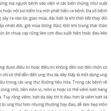
hứng mà người bệnh vào viện vì các biến chứng như xuất
ị hoặc nội soi kiểm tra mới phát hiện ra bệnh. Đa số bệnh
xảy ra vào lúc giao mùa, đặc biệt là khi thời tiết thay đổi
ấp nhiệt đới, gió mùa Đông Bắc). Đôi khi trạng thái thần
hức ăn chua, cay cũng làm cơn đau xuất hiện hoặc đau kéo
 được điều trị hoặc điều trị không đến nơi đến chốn có
m chí có thể dẫn đến ung thư dạ dày. Đây là một dạng ung
 đầu trong các ung thư đường tiêu hóa. Trong các bệnh về
ờ cong nhỏ, tiền môn vị, môn vị hoặc có thể viêm loét hang
 Tuy rằng viêm, loét dạ dày thì ít đau hơn là viêm loét tá
hì ít bị ung thư hơn nhưng thường hay đau, dễ làm hẹp môn