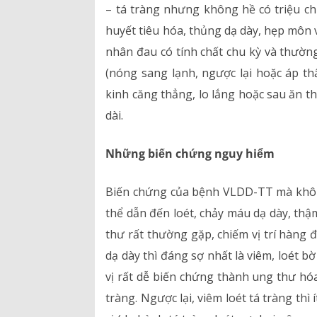
– tá tràng nhưng không hề có triệu c
huyết tiêu hóa, thủng dạ dày, hẹp môn v
nhân đau có tính chất chu kỳ và thường 
(nóng sang lạnh, ngược lại hoặc áp th
kinh căng thẳng, lo lắng hoặc sau ăn t
dài.
Những biến chứng nguy hiểm
Biến chứng của bệnh VLDD-TT mà không
thể dẫn đến loét, chảy máu dạ dày, thậ
thư rất thường gặp, chiếm vị trí hàng
dạ dày thì đáng sợ nhất là viêm, loét b
vị rất dễ biến chứng thành ung thư hóa.
tràng. Ngược lại, viêm loét tá tràng t