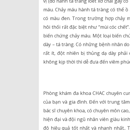
vị (do hành tá tràng loét xơ chai gây co
máu. Chảy máu hành tá tràng có thể ồ 
có màu đen. Trong trường hợp chảy 
hôi thối rất đặc biệt như “mùi cóc chết”.
biến chứng chảy máu. Một loại biến ch
dày – tá tràng. Có những bệnh nhân d
rất ít, đột nhiên bị thủng dạ dày phả
không kịp thời thì dễ đưa đến viêm phúc
Phòng khám đa khoa CHAC chuyên cung 
của bạn và gia đình. Đến với trung tâ
bác sĩ chuyên khoa, có chuyên môn cao, 
hiện đại và đội ngũ nhân viên giàu kinh
độ hiệu quả tốt nhất và nhanh nhấ