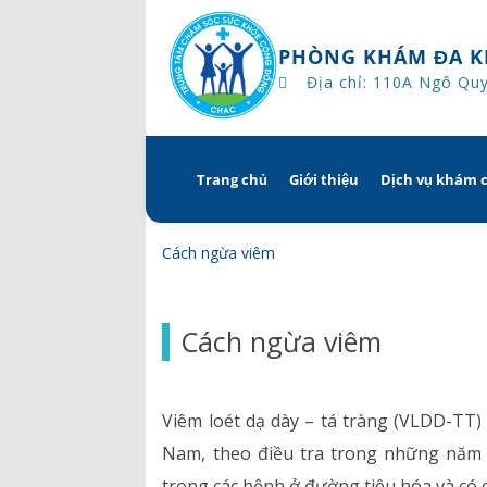
PHÒNG KHÁM ĐA K
Địa chỉ: 110A Ngô Qu
Trang chủ
Giới thiệu
Dịch vụ khám 
Skip
to
content
Tổng quan
Khám hẹn g
Cách ngừa viêm
Tầm nhìn – sứ mạng – giá 
Chương trì
Cách ngừa viêm
Quyền và trách nhiệm c
Khám gì ở 
bệnh
Hướng dẫn 
Viêm loét dạ dày – tá tràng (VLDD-TT) 
Bác sĩ
Nam, theo điều tra trong những năm
trong các bệnh ở đường tiêu hóa và có 
Lịch khám bác sĩ