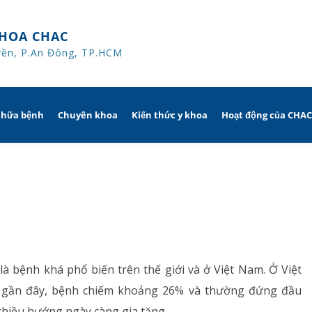
HOA CHAC
yền, P.An Đông, TP.HCM
chữa bệnh
Chuyên khoa
Kiến thức y khoa
Hoạt động của CHA
iờ
Hô hấp người lớn
trị
nh khuyến mãi
Hô hấp trẻ em
ủa người
CHAC
Rối loạn giấc ngủ
sử dụng dụng cụ
Y học thể thao
là bệnh khá phổ biến trên thế giới và ở Việt Nam. Ở Việt
 gần đây, bệnh chiếm khoảng 26% và thường đứng đầu
Phục hồi chức năng Hô hấp
chiều hướng ngày càng gia tăng.