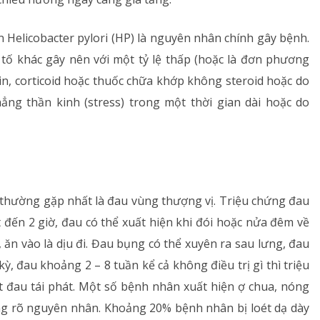
Dị ứng – Miễn dịch
Helicobacter pylori (HP) là nguyên nhân chính gây bệnh.
Tim mạch
tố khác gây nên với một tỷ lệ thấp (hoặc là đơn phương
in, corticoid hoặc thuốc chữa khớp không steroid hoặc do
Rối loạn chuyển hóa
ẳng thần kinh (stress) trong một thời gian dài hoặc do
Dinh dưỡng
Tai – Mũi – Họng
Chẩn đoán hình ảnh
y thường gặp nhất là đau vùng thượng vị. Triệu chứng đau
 đến 2 giờ, đau có thể xuất hiện khi đói hoặc nửa đêm về
Xét nghiệm
, ăn vào là dịu đi. Đau bụng có thể xuyên ra sau lưng, đau
Nhà thuốc
kỳ, đau khoảng 2 – 8 tuần kể cả không điều trị gì thì triệu
 đau tái phát. Một số bệnh nhân xuất hiện ợ chua, nóng
ng rõ nguyên nhân. Khoảng 20% bệnh nhân bị loét dạ dày