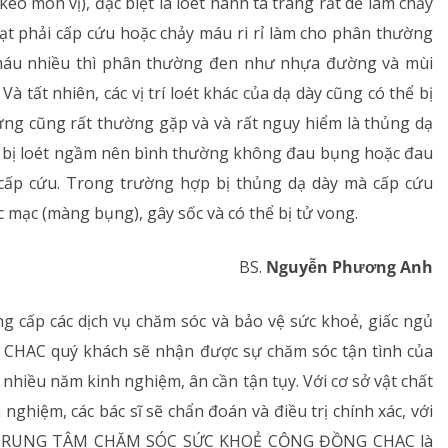
 kéo môn vị), đặc biệt là loét hành tá tràng rất dễ làm chảy
ạt phải cấp cứu hoặc chảy máu ri rỉ làm cho phân thường
máu nhiều thì phân thường đen như nhựa đường và mùi
 Và tất nhiên, các vị trí loét khác của dạ dày cũng có thể bị
ứng cũng rất thường gặp và và rất nguy hiểm là thủng dạ
o bị loét ngầm nên bình thường không đau bụng hoặc đau
i cấp cứu. Trong trường hợp bị thủng dạ dày mà cấp cứu
 mạc (màng bụng), gây sốc và có thể bị tử vong.
BS.
Nguyễn Phương Anh
cấp các dịch vụ chăm sóc và bảo vệ sức khoẻ, giấc ngủ
m CHAC quý khách sẽ nhận được sự chăm sóc tận tình của
nhiều năm kinh nghiệm, ân cần tận tụy. Với cơ sở vật chất
 nghiệm, các bác sĩ sẽ chẩn đoán và điều trị chính xác, với
t.. TRUNG TÂM CHĂM SÓC SỨC KHOẺ CỘNG ĐỒNG CHAC là