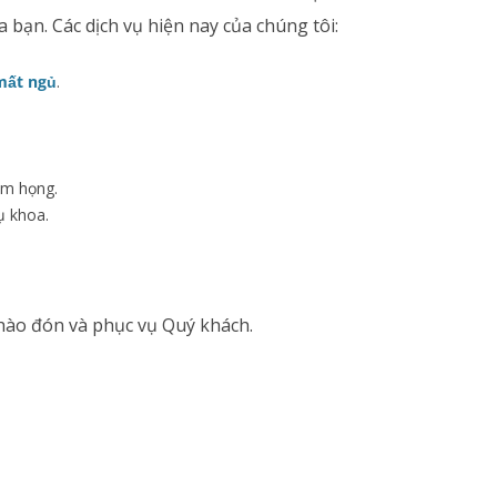
a bạn. Các dịch vụ hiện nay của chúng tôi:
mất ngủ
.
êm họng.
ụ khoa.
ào đón và phục vụ Quý khách.