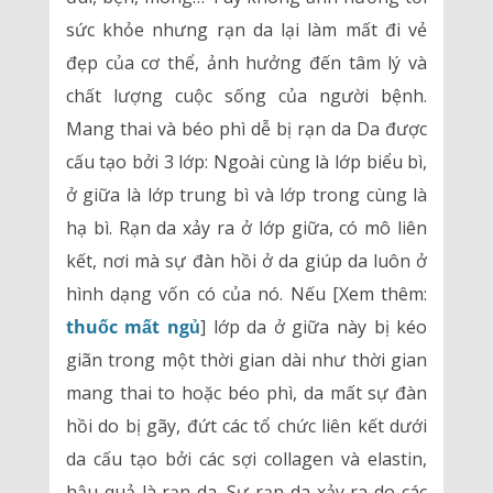
sức khỏe nhưng rạn da lại làm mất đi vẻ
đẹp của cơ thể, ảnh hưởng đến tâm lý và
chất lượng cuộc sống của người bệnh.
Mang thai và béo phì dễ bị rạn da Da được
cấu tạo bởi 3 lớp: Ngoài cùng là lớp biểu bì,
ở giữa là lớp trung bì và lớp trong cùng là
hạ bì. Rạn da xảy ra ở lớp giữa, có mô liên
kết, nơi mà sự đàn hồi ở da giúp da luôn ở
hình dạng vốn có của nó. Nếu [Xem thêm:
thuốc mất ngủ
] lớp da ở giữa này bị kéo
giãn trong một thời gian dài như thời gian
mang thai to hoặc béo phì, da mất sự đàn
hồi do bị gãy, đứt các tổ chức liên kết dưới
da cấu tạo bởi các sợi collagen và elastin,
hậu quả là rạn da. Sự rạn da xảy ra do các