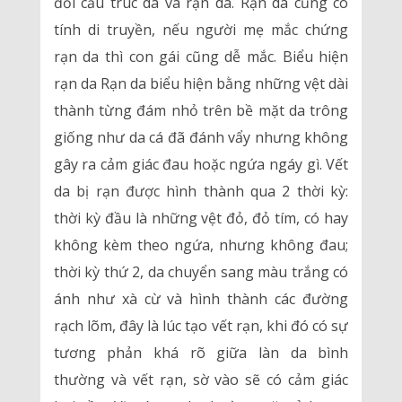
đổi cấu trúc da và rạn da. Rạn da cũng có
tính di truyền, nếu người mẹ mắc chứng
rạn da thì con gái cũng dễ mắc. Biểu hiện
rạn da Rạn da biểu hiện bằng những vệt dài
thành từng đám nhỏ trên bề mặt da trông
giống như da cá đã đánh vẩy nhưng không
gây ra cảm giác đau hoặc ngứa ngáy gì. Vết
da bị rạn được hình thành qua 2 thời kỳ:
thời kỳ đầu là những vệt đỏ, đỏ tím, có hay
không kèm theo ngứa, nhưng không đau;
thời kỳ thứ 2, da chuyển sang màu trắng có
ánh như xà cừ và hình thành các đường
rạch lõm, đây là lúc tạo vết rạn, khi đó có sự
tương phản khá rõ giữa làn da bình
thường và vết rạn, sờ vào sẽ có cảm giác