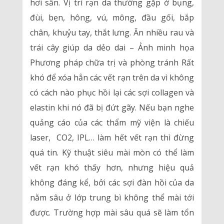
hơi sần. Vị trí rạn da thường gặp ở bụng,
đùi, bẹn, hông, vú, mông, đầu gối, bắp
chân, khuỷu tay, thắt lưng. Ăn nhiều rau và
trái cây giúp da dẻo dai – Ảnh minh họa
Phương pháp chữa trị và phòng tránh Rất
khó để xóa hẳn các vết rạn trên da vì không
có cách nào phục hồi lại các sợi collagen và
elastin khi nó đã bị đứt gãy. Nếu bạn nghe
quảng cáo của các thẩm mỹ viện là chiếu
laser, CO2, IPL… làm hết vết rạn thì đừng
quá tin. Kỹ thuật siêu mài mòn có thể làm
vết rạn khó thấy hơn, nhưng hiệu quả
không đáng kể, bởi các sợi đàn hồi của da
nằm sâu ở lớp trung bì không thể mài tới
được. Trường hợp mài sâu quá sẽ làm tổn