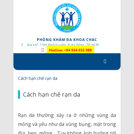
PHÒNG KHÁM ĐA KHOA CHAC
Địa chỉ: 110A Ngô Quyền, P.An Đông, TP.HCM
Hotline: +84 934 032 988
Skip
to
content
Cách hạn chế rạn da
Cách hạn chế rạn da
Rạn da thường xảy ra ở những vùng da
mỏng và yếu như da vùng bụng, mặt trong
đùi, bẹn, mông… Tuy không ảnh hưởng tới