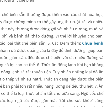
c loại thịt chế biến
ịt chế biến sẵn thường được thêm vào các chất hóa học,
y được chứng minh có thể gây ung thư ruột kết và nhiều
i thịt này thường được đóng gói với nhiều đường, muối và
 phì và bệnh đái tháo đường. Vì thế lời khuyên cho bạn,
c loại thịt chế biến sẵn. 5. Các [Xem thêm:
Chua benh
hanh dù được quảng cáo là đầy đủ dinh dưỡng, giúp bạn
 muốn giảm cân, đều được chế biến với rất nhiều đường và
g có lợi cho cơ thể. 6. Thức ăn đông lạnh Khi bạn không
ăn đông lạnh sẽ rất thuận tiện. Tuy nhiên những loại đồ ăn
lo thấp và nhiều natri. Thức ăn dạng này được chế biến
hể bạn phải tốn rất nhiều năng lượng để tiêu thụ hết. 7. Ăn
 có thể là loại thực phẩm tốt cho bữa sáng. Ngũ cốc chế
 các loại ngũ cốc được gắn mác “tốt cho sức khỏe” cũng