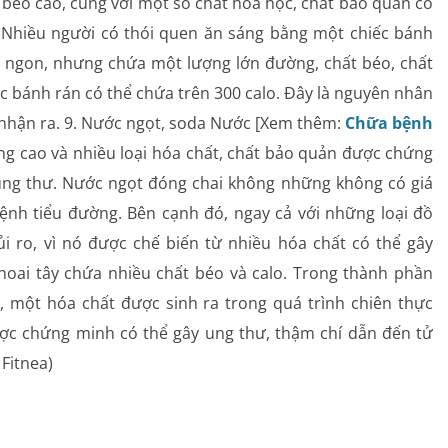
 béo cao, cùng với một số chất hóa học, chất bảo quản có
n Nhiều người có thói quen ăn sáng bằng một chiếc bánh
vị ngon, nhưng chứa một lượng lớn đường, chất béo, chất
c bánh rán có thể chứa trên 300 calo. Đây là nguyên nhân
 nhận ra. 9. Nước ngọt, soda Nước [Xem thêm:
Chữa bệnh
ng cao và nhiều loại hóa chất, chất bảo quản được chứng
ung thư. Nước ngọt đóng chai không những không có giá
ệnh tiểu đường. Bên cạnh đó, ngay cả với những loại đồ
i ro, vì nó được chế biến từ nhiều hóa chất có thể gây
hoai tây chứa nhiều chất béo và calo. Trong thành phần
, một hóa chất được sinh ra trong quá trình chiên thực
ợc chứng minh có thể gây ung thư, thậm chí dẫn đến tử
 Fitnea)