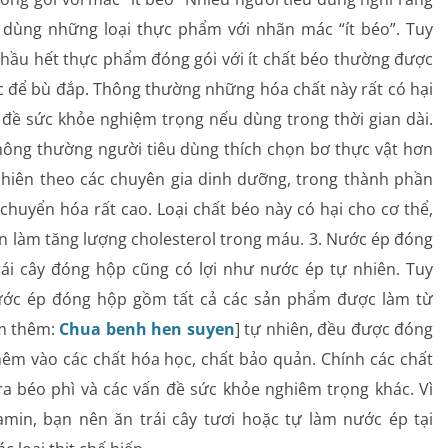
Dị ứng – Miễn dịch
dùng những loại thực phẩm với nhãn mác “ít béo”. Tuy
 hầu hết thực phẩm đóng gói với ít chất béo thường được
Tim mạch
c để bù đắp. Thông thường những hóa chất này rất có hại
Rối loạn chuyển hóa
 đề sức khỏe nghiệm trọng nếu dùng trong thời gian dài.
Thông thường người tiêu dùng thích chọn bơ thực vật hơn
Dinh dưỡng
nhiên theo các chuyên gia dinh dưỡng, trong thành phần
chuyển hóa rất cao. Loại chất béo này có hại cho cơ thể,
Tai – Mũi – Họng
 làm tăng lượng cholesterol trong máu. 3. Nước ép đóng
Chẩn đoán hình ảnh
ái cây đóng hộp cũng có lợi như nước ép tự nhiên. Tuy
Nước ép đóng hộp gồm tất cả các sản phẩm được làm từ
Xét nghiệm
em thêm:
Chua benh hen suyen
] tự nhiên, đều được đóng
êm vào các chất hóa học, chất bảo quản. Chính các chất
Nhà thuốc
ra béo phì và các vấn đề sức khỏe nghiêm trọng khác. Vì
amin, bạn nên ăn trái cây tươi hoặc tự làm nước ép tại