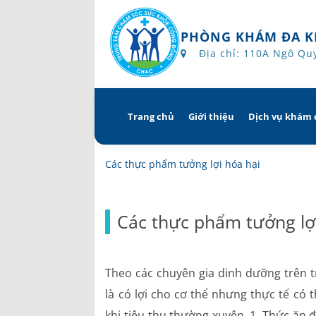
PHÒNG KHÁM ĐA K
Địa chỉ: 110A Ngô Qu
Trang chủ
Giới thiệu
Dịch vụ khám
Skip
to
content
Tổng quan
Khám hẹn 
Các thực phẩm tưởng lợi hóa hại
Tầm nhìn – sứ mạng – giá
Chương trì
Các thực phẩm tưởng lợ
Quyền và trách nhiệm c
Khám gì ở 
bệnh
Hướng dẫn 
Theo các chuyên gia dinh dưỡng trên t
Bác sĩ
là có lợi cho cơ thể nhưng thực tế có
khi tiêu thụ thường xuyên. 1. Thức ăn 
Lịch khám bác sĩ