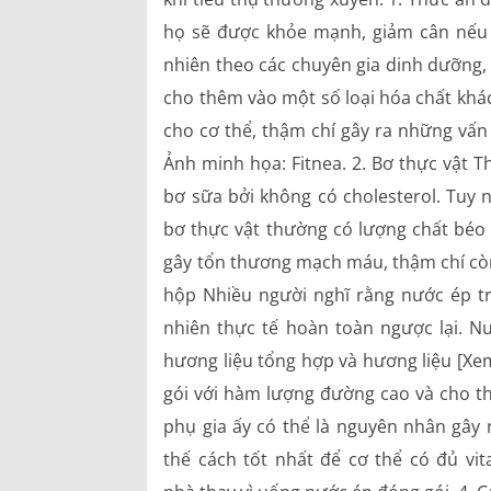
họ sẽ được khỏe mạnh, giảm cân nếu 
Hồ sơ năng lực
nhiên theo các chuyên gia dinh dưỡng,
cho thêm vào một số loại hóa chất khá
Bảng giá dịch vụ
cho cơ thể, thậm chí gây ra những vấn
Danh mục giá thuốc
Ảnh minh họa: Fitnea. 2. Bơ thực vật 
bơ sữa bởi không có cholesterol. Tuy 
bơ thực vật thường có lượng chất béo 
gây tổn thương mạch máu, thậm chí còn
hộp Nhiều người nghĩ rằng nước ép tr
nhiên thực tế hoàn toàn ngược lại. 
hương liệu tổng hợp và hương liệu [X
gói với hàm lượng đường cao và cho th
phụ gia ấy có thể là nguyên nhân gây 
thế cách tốt nhất để cơ thể có đủ vit