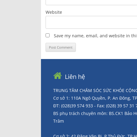
Website
Save my name, email, and website in thi
Liên hệ
TRUNG TÂM CHĂM SÓC SỨC KHỎE CỘNG
Cơ sở 1: 110A Ngô Quyền, P. An Đông, 
ĐT: (028)39 574 933 - Fax: (028) 39 57 31 
BS phụ trách chuyên môn: BS.CK1 Bảo 
Trâm
Cơ sở 2: 42 Đặng Văn Bi, P.Thủ Đức, TP