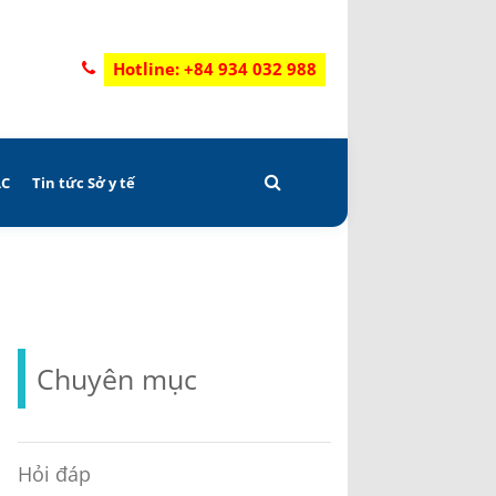
Hotline: +84 934 032 988
AC
Tin tức Sở y tế
Chuyên mục
Hỏi đáp