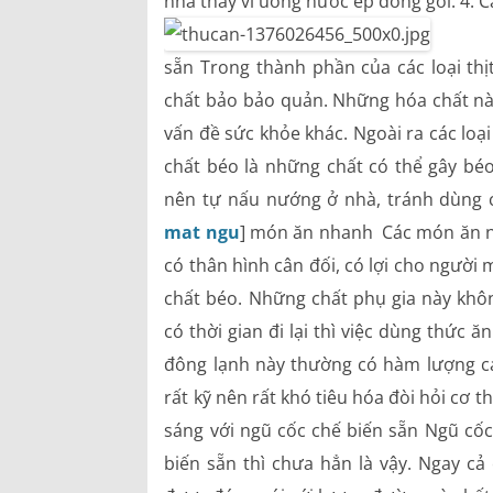
nhà thay vì uống nước ép đóng gói. 4. Cá
sẵn Trong thành phần của các loại th
chất bảo bảo quản. Những hóa chất nà
vấn đề sức khỏe khác. Ngoài ra các loạ
chất béo là những chất có thể gây béo
nên tự nấu nướng ở nhà, tránh dùng cá
mat ngu
] món ăn nhanh Các món ăn n
có thân hình cân đối, có lợi cho người
chất béo. Những chất phụ gia này khôn
có thời gian đi lại thì việc dùng thức 
đông lạnh này thường có hàm lượng ca
rất kỹ nên rất khó tiêu hóa đòi hỏi cơ t
sáng với ngũ cốc chế biến sẵn Ngũ cốc
biến sẵn thì chưa hẳn là vậy. Ngay cả