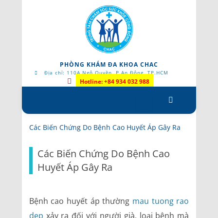
PHÒNG KHÁM ĐA KHOA CHAC
Địa chỉ: 110A Ngô Quyền, P.An Đông, TP.HCM
Hotline: +84 934 032 988
Skip
to
content
Các Biến Chứng Do Bệnh Cao Huyết Áp Gây Ra
Các Biến Chứng Do Bệnh Cao
Huyết Áp Gây Ra
Bệnh cao huyết áp thường
mau tuong rao
dep
xảy ra đối với người già, loại bệnh mà