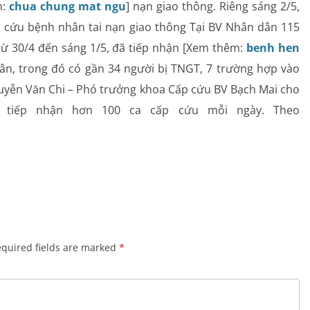
m:
chua chung mat ngu
] nạn giao thông. Riêng sáng 2/5,
Rối loạn chuyển hóa
 cứu bệnh nhân tai nạn giao thông Tại BV Nhân dân 115
từ 30/4 đến sáng 1/5, đã tiếp nhận [Xem thêm:
benh hen
Dinh dưỡng
ân, trong đó có gần 34 người bị TNGT, 7 trường hợp vào
yễn Văn Chi – Phó trưởng khoa Cấp cứu BV Bạch Mai cho
Tai – Mũi – Họng
lễ tiếp nhận hơn 100 ca cấp cứu mỗi ngày. Theo
Chẩn đoán hình ảnh
Xét nghiệm
Nhà thuốc
quired fields are marked
*