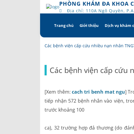
PHÒNG KHÁM ĐA KHOA 
Địa chỉ: 110A Ngô Quyền, P.
Trang chủ
Giới thiệu
Dịch vụ khám 
Skip
to
content
Tổng quan
Khám hẹn g
Các bệnh viện cấp cứu nhiều nạn nhân TNG
Tầm nhìn – sứ mạng – giá 
Chương trì
Các bệnh viện cấp cứu 
Quyền và trách nhiệm c
Khám gì ở 
bệnh
Hướng dẫn 
[Xem thêm:
cach tri benh mat ngu
] T
Bác sĩ
tiếp nhận 572 bệnh nhân vào viện, t
trước khoảng 100
Lịch khám bác sĩ
Hồ sơ năng lực
ca), 32 trường hợp đả thương (do đán