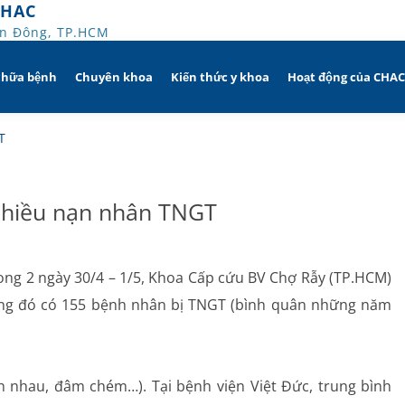
CHAC
An Đông, TP.HCM
chữa bệnh
Chuyên khoa
Kiến thức y khoa
Hoạt động của CHA
iờ
Hô hấp người lớn
T
trị
nh khuyến mãi
Hô hấp trẻ em
nhiều nạn nhân TNGT
ủa người
CHAC
Rối loạn giấc ngủ
sử dụng dụng cụ
Y học thể thao
rong 2 ngày 30/4 – 1/5, Khoa Cấp cứu BV Chợ Rẫy (TP.HCM)
rong đó có 155 bệnh nhân bị TNGT (bình quân những năm
Phục hồi chức năng Hô hấp
Dị ứng – Miễn dịch
h nhau, đâm chém…). Tại bệnh viện Việt Đức, trung bình
Tim mạch