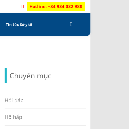
Hotline: +84 934 032 988
C
Tin tức Sở y tế
Chuyên mục
Hỏi đáp
Hô hấp