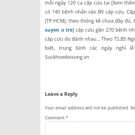
mỗi ngày 120 ca cấp cứu tai [Xem thê
Bảng giá dịch vụ
có 140 bệnh nhân vào BV cấp cứu. Cấp
Danh mục giá thuốc
(TP.HCM), theo thống kê chưa đầy đủ, 
suyen o tre
] cấp cứu gần 270 bệnh nh
cấp cứu do đánh nhau… Theo TS.BS Ngu
biết, trung bình các ngày nghỉ 
Suckhoedoisong.vn
Leave a Reply
Your email address will not be published.
Re
Comment
*