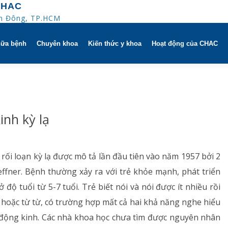
CHAC
An Đông, TP.HCM
hữa bệnh
Chuyên khoa
Kiến thức y khoa
Hoạt động của CHAC
ờ
Hô hấp người lớn
trị
h khuyến mãi
Hô hấp trẻ em
inh kỳ lạ
 người
HAC
Rối loạn giấc ngủ
ử dụng dụng cụ
Y học thể thao
ối loạn kỳ lạ được mô tả lần đầu tiên vào năm 1957 bởi 2
leffner. Bệnh thường xảy ra với trẻ khỏe mạnh, phát triển
Phục hồi chức năng Hô hấp
ộ tuổi từ 5-7 tuổi. Trẻ biết nói và nói được ít nhiều rồi
Dị ứng – Miễn dịch
 hoặc từ từ, có trường hợp mất cả hai khả năng nghe hiểu
t, động kinh. Các nhà khoa học chưa tìm được nguyên nhân
Tim mạch