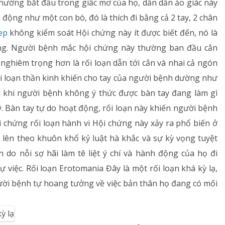
thường bắt đầu trong giấc mơ của họ, dần dần ảo giác này
động như một con bò, đó là thích đi bằng cả 2 tay, 2 chân
ep
không kiểm soát Hội chứng này ít được biết đến, nó là
ộng. Người bệnh mắc hội chứng này thường ban đầu cắn
nghiêm trọng hơn là rối loạn dẫn tới cắn và nhai cả ngón
rối loạn thần kinh khiến cho tay của người bệnh dường như
Đôi khi người bệnh không ý thức được bàn tay đang làm gì
ý. Bàn tay tự do hoạt động, rối loạn này khiến người bệnh
i chứng rối loạn hành vi Hội chứng này xảy ra phổ biến ở
n lên theo khuôn khổ kỷ luật hà khắc và sự kỳ vọng tuyệt
n do nỗi sợ hãi làm tê liệt ý chí và hành động của họ đi
ự việc. Rối loạn Erotomania Đây là một rối loạn khá kỳ lạ,
gười bệnh tự hoang tưởng về việc bản thân họ đang có mối