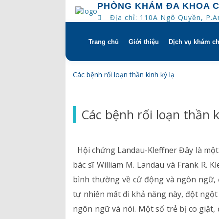
PHÒNG KHÁM ĐA KHOA 
Địa chỉ: 110A Ngô Quyền, P.
Trang chủ
Giới thiệu
Dịch vụ khám c
Skip
to
content
Tổng quan
Khám hẹn gi
Các bệnh rối loạn thần kinh kỳ lạ
Tầm nhìn – sứ mạng – giá 
Chương trìn
Các bệnh rối loạn thần k
Quyền và trách nhiệm của
Khám gì ở C
bệnh
Hướng dẫn s
Hội chứng Landau-Kleffner Đây là một r
Bác sĩ
bác sĩ William M. Landau và Frank R. K
bình thường về cử động và ngôn ngữ, ở đ
Lịch khám bác sĩ
tự nhiên mất đi khả năng này, đột ngột
Hồ sơ năng lực
ngôn ngữ và nói. Một số trẻ bị co giậ