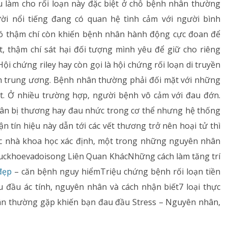
 làm cho rối loạn này đặc biệt ở chỗ bệnh nhân thường
ười nổi tiếng đang có quan hệ tình cảm với người bình
nó thậm chí còn khiến bệnh nhân hành động cực đoan để
, thậm chí sát hại đối tượng mình yêu để giữ cho riêng
Hội chứng riley hay còn gọi là hội chứng rối loạn di truyền
h trung ương. Bệnh nhân thường phải đối mặt với những
t. Ở nhiều trường hợp, người bệnh vô cảm với đau đớn.
hân bị thương hay đau nhức trong cơ thể nhưng hệ thống
n tín hiệu này dẫn tới các vết thương trở nên hoại tử thì
ác nhà khoa học xác định, một trong những nguyên nhân
suckhoevadoisong Liên Quan KhácNhững cách làm tăng trí
đẹp
– căn bệnh nguy hiểmTriệu chứng bệnh rối loạn tiền
 đầu ác tính, nguyên nhân và cách nhận biết7 loại thực
ân thường gặp khiến bạn đau đầu Stress – Nguyên nhân,