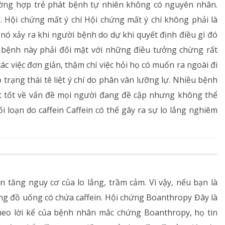
rường hợp trẻ phát bệnh tự nhiên không có nguyên nhân.
ạ. Hội chứng mất ý chí Hội chứng mất ý chí không phải là
Rối loạn chuyển hóa
nó xảy ra khi người bệnh do dự khi quyết định điều gì đó
Dinh dưỡng
n bệnh này phải đối mặt với những điều tưởng chừng rất
c việc đơn giản, thậm chí việc hỏi họ có muốn ra ngoài đi
Tai – Mũi – Họng
trạng thái tê liệt ý chí do phân vân lưỡng lự. Nhiều bệnh
Chẩn đoán hình ảnh
t tốt về vấn đề mọi người đang đề cập nhưng không thể
 loạn do caffein Caffein có thể gây ra sự lo lắng nghiêm
Xét nghiệm
Nhà thuốc
 tăng nguy cơ của lo lắng, trầm cảm. Vì vậy, nếu bạn là
ụng đồ uống có chứa caffein. Hội chứng Boanthropy Đây là
Theo lời kể của bệnh nhân mắc chứng Boanthropy, họ tin