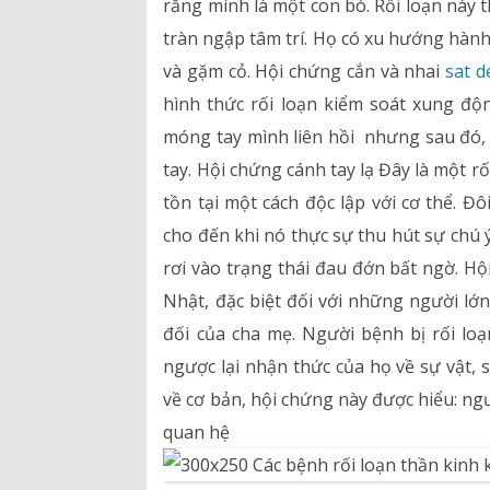
rằng mình là một con bò. Rối loạn này 
tràn ngập tâm trí. Họ có xu hướng hành 
và gặm cỏ. Hội chứng cắn và nhai
sat d
hình thức rối loạn kiểm soát xung đ
móng tay mình liên hồi nhưng sau đó, 
tay. Hội chứng cánh tay lạ Đây là một 
tồn tại một cách độc lập với cơ thể. 
cho đến khi nó thực sự thu hút sự chú 
rơi vào trạng thái đau đớn bất ngờ. Hộ
Nhật, đặc biệt đối với những người lớ
đối của cha mẹ. Người bệnh bị rối loạ
ngược lại nhận thức của họ về sự vật, s
về cơ bản, hội chứng này được hiểu: n
quan hệ