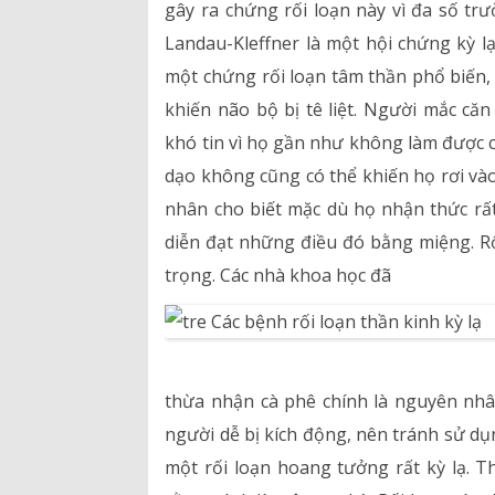
gây ra chứng rối loạn này vì đa số t
Bảng giá dịch vụ
Landau-Kleffner là một hội chứng kỳ l
Danh mục giá thuốc
một chứng rối loạn tâm thần phổ biến, 
khiến não bộ bị tê liệt. Người mắc că
khó tin vì họ gần như không làm được cá
dạo không cũng có thể khiến họ rơi vào 
nhân cho biết mặc dù họ nhận thức rấ
diễn đạt những điều đó bằng miệng. Rối
trọng. Các nhà khoa học đã
thừa nhận cà phê chính là nguyên nhân
người dễ bị kích động, nên tránh sử d
một rối loạn hoang tưởng rất kỳ lạ. 