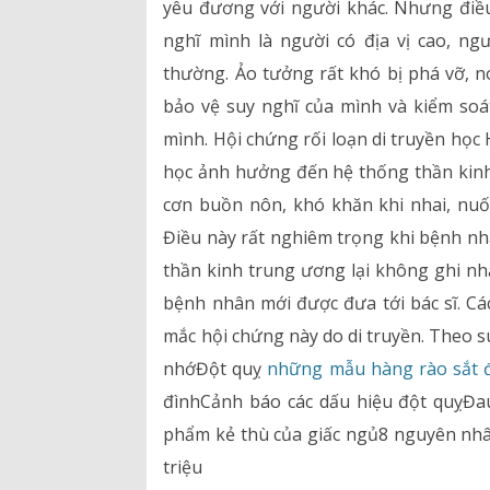
yêu đương với người khác. Nhưng điều
nghĩ mình là người có địa vị cao, ng
thường. Ảo tưởng rất khó bị phá vỡ, 
bảo vệ suy nghĩ của mình và kiểm soát
mình. Hội chứng rối loạn di truyền học 
học ảnh hưởng đến hệ thống thần kin
cơn buồn nôn, khó khăn khi nhai, nuố
Điều này rất nghiêm trọng khi bệnh n
thần kinh trung ương lại không ghi nhậ
bệnh nhân mới được đưa tới bác sĩ. C
mắc hội chứng này do di truyền. Theo 
nhớĐột quỵ
những mẫu hàng rào sắt 
đìnhCảnh báo các dấu hiệu đột quỵĐau
phẩm kẻ thù của giấc ngủ8 nguyên nh
triệu