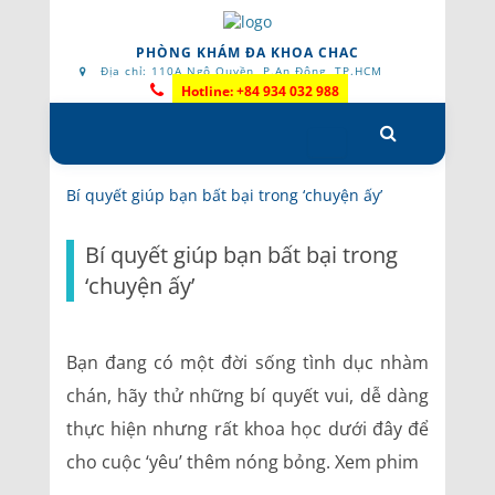
PHÒNG KHÁM ĐA KHOA CHAC
Địa chỉ: 110A Ngô Quyền, P.An Đông, TP.HCM
Hotline: +84 934 032 988
Skip
to
content
Bí quyết giúp bạn bất bại trong ‘chuyện ấy’
Bí quyết giúp bạn bất bại trong
‘chuyện ấy’
Bạn đang có một đời sống tình dục nhàm
chán, hãy thử những bí quyết vui, dễ dàng
thực hiện nhưng rất khoa học dưới đây để
cho cuộc ‘yêu’ thêm nóng bỏng. Xem phim