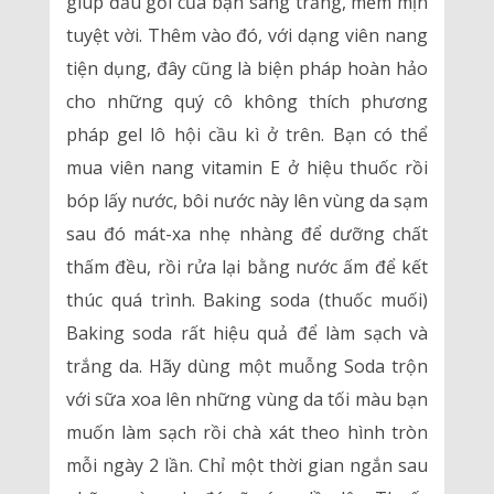
giúp đầu gối của bạn sáng trắng, mềm mịn
tuyệt vời. Thêm vào đó, với dạng viên nang
tiện dụng, đây cũng là biện pháp hoàn hảo
cho những quý cô không thích phương
pháp gel lô hội cầu kì ở trên. Bạn có thể
mua viên nang vitamin E ở hiệu thuốc rồi
bóp lấy nước, bôi nước này lên vùng da sạm
sau đó mát-xa nhẹ nhàng để dưỡng chất
thấm đều, rồi rửa lại bằng nước ấm để kết
thúc quá trình. Baking soda (thuốc muối)
Baking soda rất hiệu quả để làm sạch và
trắng da. Hãy dùng một muỗng Soda trộn
với sữa xoa lên những vùng da tối màu bạn
muốn làm sạch rồi chà xát theo hình tròn
mỗi ngày 2 lần. Chỉ một thời gian ngắn sau