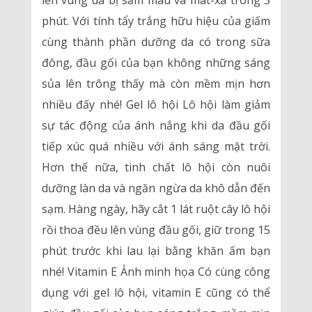
lên vùng da bị sẫm màu và mát-xa trong 3
phút. Với tính tẩy trắng hữu hiệu của giấm
cùng thành phần dưỡng da có trong sữa
đông, đầu gối của bạn không những sáng
sủa lên trông thấy mà còn mềm mịn hơn
nhiều đấy nhé! Gel lô hội Lô hội làm giảm
sự tác động của ánh nắng khi da đầu gối
tiếp xúc quá nhiều với ánh sáng mặt trời.
Hơn thế nữa, tinh chất lô hội còn nuôi
dưỡng làn da và ngăn ngừa da khô dẫn đến
sạm. Hàng ngày, hãy cắt 1 lát ruột cây lô hội
rồi thoa đều lên vùng đầu gối, giữ trong 15
phút trước khi lau lại bằng khăn ấm bạn
nhé! Vitamin E Ảnh minh họa Có cùng công
dụng với gel lô hội, vitamin E cũng có thể