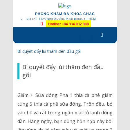
PHÒNG KHÁM ĐA KHOA CHAC
Địa chỉ: 110A Ngô Quyền, P.An Đông, TP.HCM
Hotline: +84 934 032 988
Skip
to
content
Bí quyết đẩy lùi thâm đen đầu gối
Bí quyết đẩy lùi thâm đen đầu
gối
Giấm + Sữa đông Pha 1 thìa cà phê giấm
cùng 5 thìa cà phê sữa đông. Trộn đều, bỏ
vào hũ và cất trong ngăn mát tủ lạnh dùng
dần. Hàng ngày, bạn dùng hỗn hợp này bôi