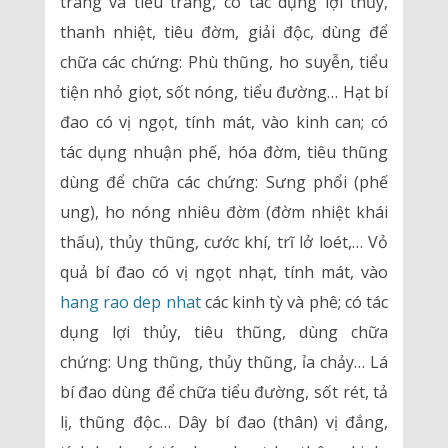
tràng và tiểu tràng, có tác dụng lợi thủy,
thanh nhiệt, tiêu đờm, giải độc, dùng để
chữa các chứng: Phù thũng, ho suyễn, tiểu
tiện nhỏ giọt, sốt nóng, tiểu đường… Hạt bí
đao có vị ngọt, tính mát, vào kinh can; có
tác dụng nhuận phế, hóa đờm, tiêu thũng
dùng để chữa các chứng: Sưng phổi (phế
ung), ho nóng nhiêu đờm (đờm nhiệt khái
thấu), thủy thũng, cước khí, trĩ lở loét,… Vỏ
quả bí đao có vị ngọt nhạt, tính mát, vào
hang rao dep nhat
các kinh tỳ và phê; có tác
dụng lợi thủy, tiêu thũng, dùng chữa
chứng: Ung thũng, thủy thũng, ỉa chảy… Lá
bí đao dùng để chữa tiểu đường, sốt rét, tả
lị, thũng độc… Dây bí đao (thân) vị đắng,