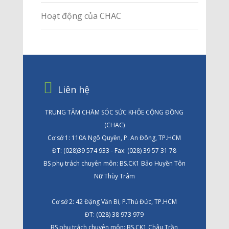
Hoạt động của CHAC
Liên hệ
TRUNG TÂM CHĂM SÓC SỨC KHỎE CỘNG ĐỒNG
(CHAC)
Cơ sở 1: 110A Ngô Quyền, P. An Đông, TP.HCM
ĐT: (028)39 574 933 - Fax: (028) 39 57 31 78
BS phụ trách chuyên môn: BS.CK1 Bảo Huyền Tôn
Nữ Thùy Trâm
Cơ sở 2: 42 Đặng Văn Bi, P.Thủ Đức, TP.HCM
ĐT: (028) 38 973 979
BS phụ trách chuyên môn: BS.CK1 Châu Trần