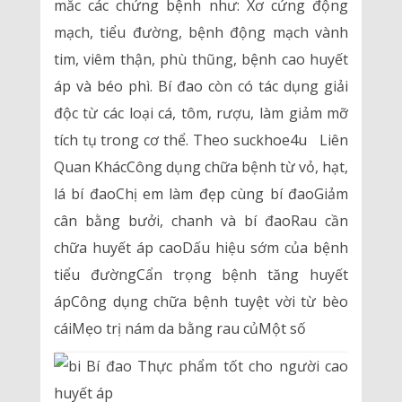
mắc các chứng bệnh như: Xơ cứng động
mạch, tiểu đường, bệnh động mạch vành
tim, viêm thận, phù thũng, bệnh cao huyết
áp và béo phì. Bí đao còn có tác dụng giải
độc từ các loại cá, tôm, rượu, làm giảm mỡ
tích tụ trong cơ thể. Theo suckhoe4u Liên
Quan KhácCông dụng chữa bệnh từ vỏ, hạt,
lá bí đaoChị em làm đẹp cùng bí đaoGiảm
cân bằng bưởi, chanh và bí đaoRau cần
chữa huyết áp caoDấu hiệu sớm của bệnh
tiểu đườngCẩn trọng bệnh tăng huyết
ápCông dụng chữa bệnh tuyệt vời từ bèo
cáiMẹo trị nám da bằng rau củMột số