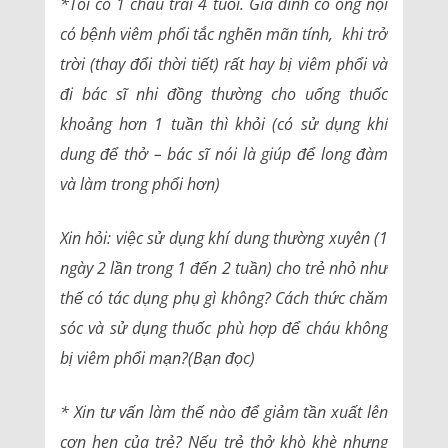
*Tôi có 1 cháu trai 4 tuổi. Gia đình có ông nội
có bệnh viêm phổi tắc nghẽn mãn tính, khi trở
trời (thay đổi thời tiết) rất hay bị viêm phổi và
đi bác sĩ nhi đồng thường cho uống thuốc
khoảng hơn 1 tuần thì khỏi (có sử dụng khí
dung để thở – bác sĩ nói là giúp để long đàm
và làm trong phổi hơn)
Xin hỏi: việc sử dụng khí dung thường xuyên (1
ngày 2 lần trong 1 đến 2 tuần) cho trẻ nhỏ như
thế có tác dụng phụ gì không? Cách thức chăm
sóc và sử dụng thuốc phù hợp để cháu không
bị viêm phổi mạn?(Bạn đọc)
* Xin tư vấn làm thế nào để giảm tần xuất lên
cơn hen của trẻ? Nếu trẻ thở khò khè nhưng