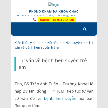
PHÒNG KHÁM ĐA KHOA CHAC
Địa chỉ: 110A Ngô Quyền, P.An Đông, TP.HCM
Hotline: +84 934 032 988
Skip
to
content
Kiến thức y khoa
> >
Hô hấp
> >
Hen suyễn
> >
Tư
vấn về bệnh hen suyễn trẻ em
Tư vấn về bệnh hen suyễn trẻ
em
Th.s, BS Trần Anh Tuấn – Trưởng Khoa Hô
hấp BV Nhi đồng I TP.HCM tiếp tục tư vấn
20 vấn đề về
bệnh hen suyễn
mà bạn
đọc quan tâm.