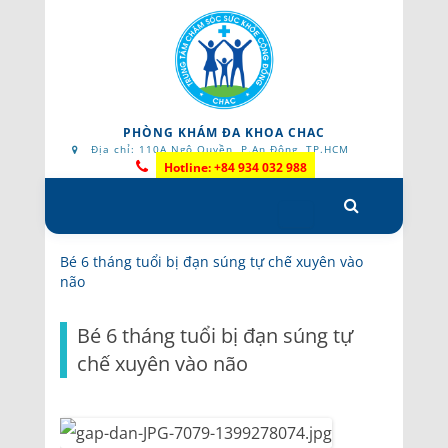
PHÒNG KHÁM ĐA KHOA CHAC
Địa chỉ: 110A Ngô Quyền, P.An Đông, TP.HCM
Hotline: +84 934 032 988
Skip
to
content
Bé 6 tháng tuổi bị đạn súng tự chế xuyên vào
não
Bé 6 tháng tuổi bị đạn súng tự
chế xuyên vào não