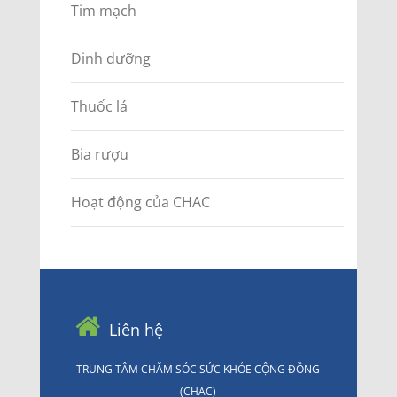
Tim mạch
Dinh dưỡng
Thuốc lá
Bia rượu
Hoạt động của CHAC
Liên hệ
TRUNG TÂM CHĂM SÓC SỨC KHỎE CỘNG ĐỒNG
(CHAC)