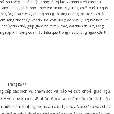
 sau sẽ giúp cải thiện đáng kể thị lực: Vitamin A và caroten,
canxi, selen, phốt pho… hay Vaccinium Myrtillus, chiết xuất từ quả
hống ôxy hóa cực kỳ phong phú giúp tăng cường thị lực cho mắt.
âm sàng cho thấy, Vaccinium Myrtillus (Cao Việt Quất) kết hợp với
 thủy tinh thể, giúp giảm nhức mỏi mắt, cải thiện thị lực, tăng
ng nạp ánh sáng của mắt, hiệu quả trong việc phòng ngừa cận thị
Trang kế >>
cấp các dịch vụ chăm sóc và bảo vệ sức khoẻ, giấc ngủ
m CHAC quý khách sẽ nhận được sự chăm sóc tận tình của
nhiều năm kinh nghiệm, ân cần tận tụy. Với cơ sở vật chất