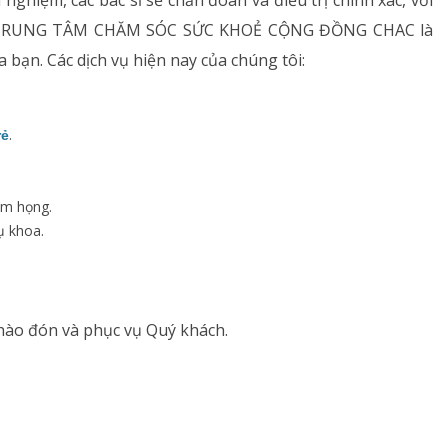
 nghiệm, các bác sĩ sẽ chẩn đoán và điều trị chính xác, với
t.. TRUNG TÂM CHĂM SÓC SỨC KHOẺ CỘNG ĐỒNG CHAC là
a bạn. Các dịch vụ hiện nay của chúng tôi:
.
rẻ
êm họng.
ụ khoa.
ào đón và phục vụ Quý khách.