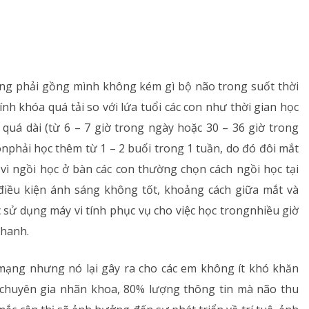
Rối loạn chuyển hóa
Dinh dưỡng
cũng phải gồng mình không kém gì bộ não trong suốt thời
Tai – Mũi – Họng
ính khóa quá tải so với lứa tuổi các con như thời gian học
g quá dài (từ 6 – 7 giờ trong ngày hoặc 30 – 36 giờ trong
Chẩn đoán hình ảnh
cònphải học thêm từ 1 – 2 buổi trong 1 tuần, do đó đôi mắt
Xét nghiệm
 vì ngồi học ở bàn các con thường chọn cách ngồi học tại
điều kiện ánh sáng không tốt, khoảng cách giữa mắt và
Nhà thuốc
c sử dụng máy vi tính phục vụ cho việc học trongnhiều giờ
nhanh.
mạng nhưng nó lại gây ra cho các em không ít khó khăn
c chuyên gia nhãn khoa, 80% lượng thông tin mà não thu