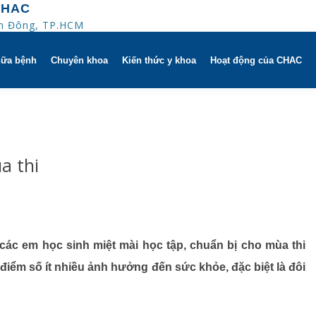
CHAC
An Đông, TP.HCM
hữa bệnh
Chuyên khoa
Kiến thức y khoa
Hoạt động của CHAC
ờ
Hô hấp người lớn
trị
h khuyến mãi
Hô hấp trẻ em
a thi
 người
HAC
Rối loạn giấc ngủ
ử dụng dụng cụ
Y học thể thao
Phục hồi chức năng Hô hấp
c các em học sinh miệt mài học tập, chuẩn bị cho mùa thi
điểm số ít nhiều ảnh hưởng đến sức khỏe, đặc biệt là đôi
Dị ứng – Miễn dịch
Tim mạch