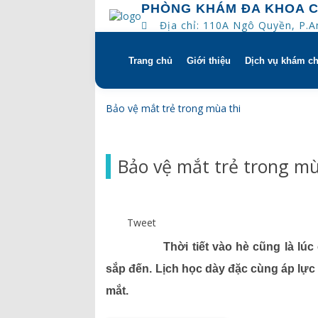
PHÒNG KHÁM ĐA KHOA 
Địa chỉ: 110A Ngô Quyền, P.
Trang chủ
Giới thiệu
Dịch vụ khám c
Skip
to
content
Tổng quan
Khám hẹn gi
Bảo vệ mắt trẻ trong mùa thi
Tầm nhìn – sứ mạng – giá 
Chương trìn
Bảo vệ mắt trẻ trong mù
Quyền và trách nhiệm của
Khám gì ở C
bệnh
Hướng dẫn s
Tweet
Bác sĩ
Thời tiết vào hè cũng là lú
Lịch khám bác sĩ
sắp đến. Lịch học dày đặc cùng áp lực 
mắt.
Hồ sơ năng lực