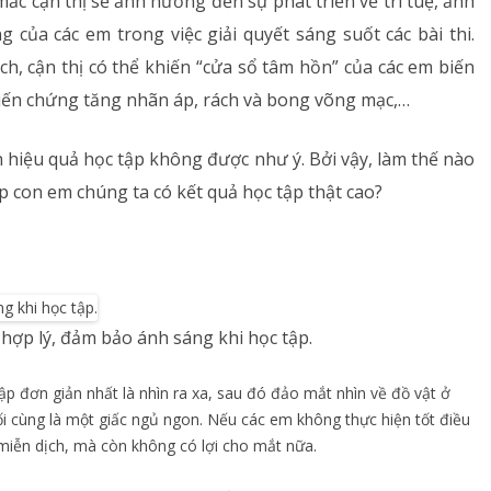
ắc cận thị sẽ ảnh hưởng đến sự phát triển về trí tuệ, ảnh
của các em trong việc giải quyết sáng suốt các bài thi.
h, cận thị có thể khiến “cửa sổ tâm hồn” của các em biến
biến chứng tăng nhãn áp, rách và bong võng mạc,…
 hiệu quả học tập không được như ý. Bởi vậy, làm thế nào
 con em chúng ta có kết quả học tập thật cao?
 hợp lý, đảm bảo ánh sáng khi học tập.
ập đơn giản nhất là nhìn ra xa, sau đó đảo mắt nhìn về đồ vật ở
ối cùng là một giấc ngủ ngon. Nếu các em không thực hiện tốt điều
miễn dịch, mà còn không có lợi cho mắt nữa.