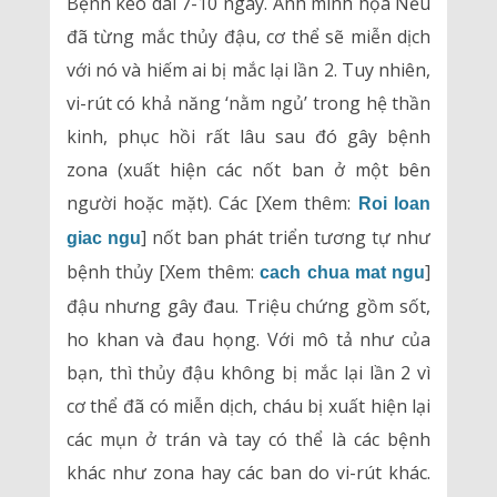
Bệnh kéo dài 7-10 ngày. Ảnh minh họa Nếu
đã từng mắc thủy đậu, cơ thể sẽ miễn dịch
với nó và hiếm ai bị mắc lại lần 2. Tuy nhiên,
vi-rút có khả năng ‘nằm ngủ’ trong hệ thần
kinh, phục hồi rất lâu sau đó gây bệnh
zona (xuất hiện các nốt ban ở một bên
người hoặc mặt). Các [Xem thêm:
Roi loan
] nốt ban phát triển tương tự như
giac ngu
bệnh thủy [Xem thêm:
]
cach chua mat ngu
đậu nhưng gây đau. Triệu chứng gồm sốt,
ho khan và đau họng. Với mô tả như của
bạn, thì thủy đậu không bị mắc lại lần 2 vì
cơ thể đã có miễn dịch, cháu bị xuất hiện lại
các mụn ở trán và tay có thể là các bệnh
khác như zona hay các ban do vi-rút khác.