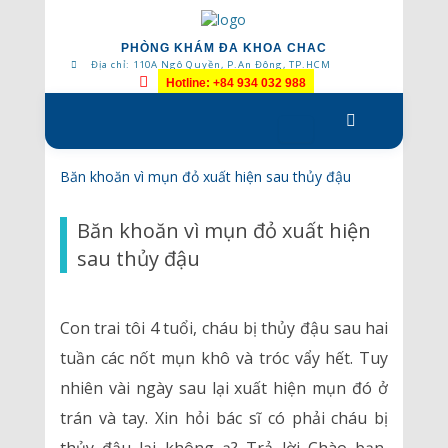
PHÒNG KHÁM ĐA KHOA CHAC
Địa chỉ: 110A Ngô Quyền, P.An Đông, TP.HCM
Hotline: +84 934 032 988
Skip
to
content
Băn khoăn vì mụn đỏ xuất hiện sau thủy đậu
Băn khoăn vì mụn đỏ xuất hiện
sau thủy đậu
Con trai tôi 4 tuổi, cháu bị thủy đậu sau hai
tuần các nốt mụn khô và tróc vẩy hết. Tuy
nhiên vài ngày sau lại xuất hiện mụn đó ở
trán và tay. Xin hỏi bác sĩ có phải cháu bị