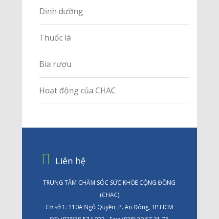
Dinh dưỡng
Thuốc lá
Bia rượu
Hoạt động của CHAC
Liên hệ
TRUNG TÂM CHĂM SÓC SỨC KHỎE CỘNG ĐỒNG
(CHAC)
Cơ sở 1: 110A Ngô Quyền, P. An Đông, TP.HCM