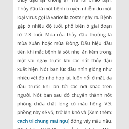
thủy đậu lại không ạ? Trả lời Chào bạn,
Thủy đậu là một bệnh truyền nhiễm do một
loại virus gọi là varicella zoster gây ra. Bệnh
gặp ở nhiều độ tuổi, phổ biến ở giai đoạn
từ 2-8 tuổi. Mùa của thủy đậu thường là
mùa Xuân hoặc mùa Đông. Dấu hiệu đầu
tiên khi mắc bệnh là sốt nhẹ, ăn kém trong
một vài ngày trước khi các nốt thủy đậu
xuất hiện. Nốt ban lúc đầu nhìn giống như
nhiều vết đỏ nhỏ hợp lại, luôn nổi ở mặt, da
đầu trước khi lan tới các nơi khác trên
người. Nốt ban sau đó chuyển thành nốt
phồng chứa chất lỏng có màu hồng. Vết
phồng này sẽ vỡ, trở lên khô và [Xem thêm:
] đóng vảy màu nâu.
cach tri chung mat ngu