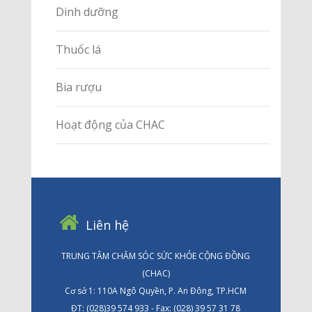
Dinh dưỡng
Thuốc lá
Bia rượu
Hoạt động của CHAC
Liên hệ
TRUNG TÂM CHĂM SÓC SỨC KHỎE CỘNG ĐỒNG
(CHAC)
Cơ sở 1: 110A Ngô Quyền, P. An Đông, TP.HCM
ĐT: (028)39 574 933 - Fax: (028) 39 57 31 78