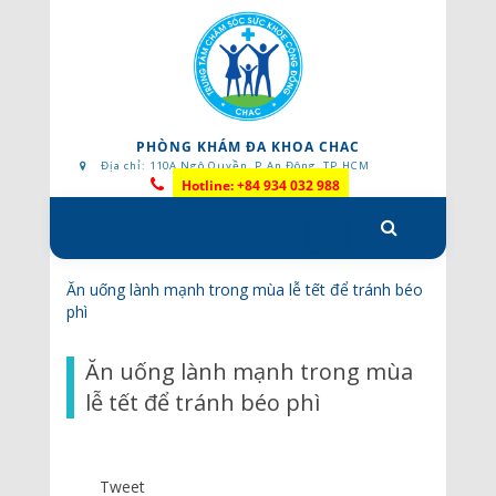
PHÒNG KHÁM ĐA KHOA CHAC
Địa chỉ: 110A Ngô Quyền, P.An Đông, TP.HCM
Hotline: +84 934 032 988
Skip
to
content
Ăn uống lành mạnh trong mùa lễ tết để tránh béo
phì
Ăn uống lành mạnh trong mùa
lễ tết để tránh béo phì
Tweet