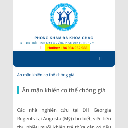
PHÒNG KHÁM ĐA KHOA CHAC
Địa chỉ: 110A Ngô Quyền, P.An Đông, TP.HCM
Hotline: +84 934 032 988
Skip
to
content
Ăn mặn khiến cơ thể chóng già
Ăn mặn khiến cơ thể chóng già
Các nhà nghiên cứu tại ĐH Georgia
Regents tại Augusta (Mỹ) cho biết, việc tiêu
thụ nhiều muối khiến trẻ thừa cân có dấu