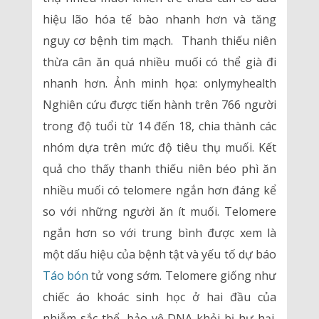
hiệu lão hóa tế bào nhanh hơn và tăng
nguy cơ bệnh tim mạch. Thanh thiếu niên
thừa cân ăn quá nhiều muối có thể già đi
nhanh hơn. Ảnh minh họa: onlymyhealth
Nghiên cứu được tiến hành trên 766 người
trong độ tuổi từ 14 đến 18, chia thành các
nhóm dựa trên mức độ tiêu thụ muối. Kết
quả cho thấy thanh thiếu niên béo phì ăn
nhiều muối có telomere ngắn hơn đáng kể
so với những người ăn ít muối. Telomere
ngắn hơn so với trung bình được xem là
một dấu hiệu của bệnh tật và yếu tố dự báo
Táo bón
tử vong sớm. Telomere giống như
chiếc áo khoác sinh học ở hai đầu của
nhiễm sắc thể, bảo vệ DNA khỏi bị hư hại.