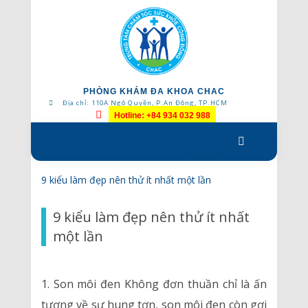
PHÒNG KHÁM ĐA KHOA CHAC
Địa chỉ: 110A Ngô Quyền, P.An Đông, TP.HCM
Hotline: +84 934 032 988
Skip
to
content
9 kiểu làm đẹp nên thử ít nhất một lần
9 kiểu làm đẹp nên thử ít nhất
một lần
1. Son môi đen Không đơn thuần chỉ là ấn
tượng về sự hung tợn, son môi đen còn gợi