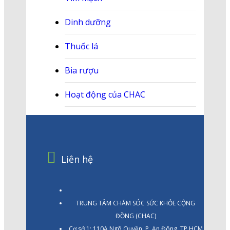
Dinh dưỡng
Thuốc lá
Bia rượu
Hoạt động của CHAC
Liên hệ
TRUNG TÂM CHĂM SÓC SỨC KHỎE CỘNG
ĐỒNG (CHAC)
Cơ sở 1: 110A Ngô Quyền, P. An Đông, TP.HCM