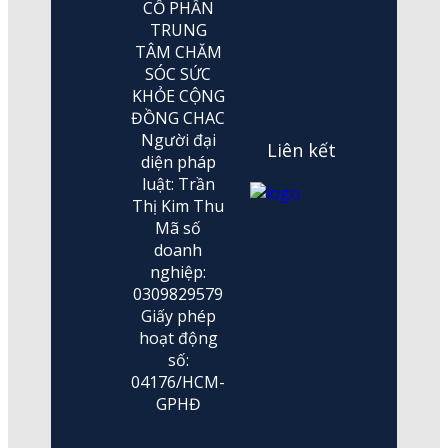
CỔ PHẦN
TRUNG
TÂM CHĂM
SÓC SỨC
KHỎE CỘNG
ĐỒNG CHAC
Người đại
Liên kết
diện pháp
luật: Trần
Thị Kim Thu
Mã số
doanh
nghiệp:
0309829579
Giấy phép
hoạt động
số:
04176/HCM-
GPHĐ