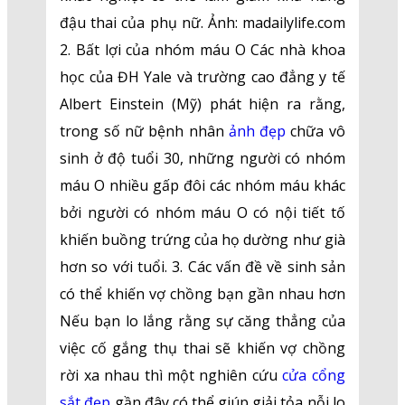
đậu thai của phụ nữ. Ảnh: madailylife.com
2. Bất lợi của nhóm máu O Các nhà khoa
học của ĐH Yale và trường cao đẳng y tế
Albert Einstein (Mỹ) phát hiện ra rằng,
trong số nữ bệnh nhân
ảnh đẹp
chữa vô
sinh ở độ tuổi 30, những người có nhóm
máu O nhiều gấp đôi các nhóm máu khác
bởi người có nhóm máu O có nội tiết tố
khiến buồng trứng của họ dường như già
hơn so với tuổi. 3. Các vấn đề về sinh sản
có thể khiến vợ chồng bạn gần nhau hơn
Nếu bạn lo lắng rằng sự căng thẳng của
việc cố gắng thụ thai sẽ khiến vợ chồng
rời xa nhau thì một nghiên cứu
cửa cổng
sắt đẹp
gần đây có thể giúp giải tỏa nỗi lo