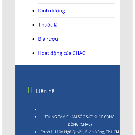
Dinh dưỡng
Thuốc lá
Bia rượu
Hoạt động của CHAC
Liên hệ
TRUNG TÂM CHĂM SÓC SỨC KHỎE CỘNG
ĐỒNG (CHAC)
Cơ sở 1: 110A Ngô Quyền, P. An Đông, TP.HCM