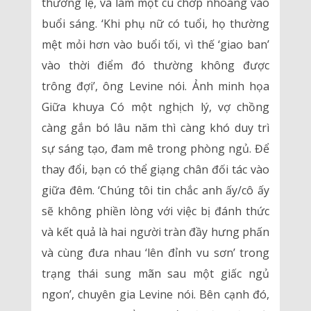
thường lệ, và làm một cú chớp nhoáng vào
buổi sáng. ‘Khi phụ nữ có tuổi, họ thường
mệt mỏi hơn vào buổi tối, vì thế ‘giao ban’
vào thời điểm đó thường không được
trông đợi’, ông Levine nói. Ảnh minh họa
Giữa khuya Có một nghịch lý, vợ chồng
càng gắn bó lâu năm thì càng khó duy trì
sự sáng tạo, đam mê trong phòng ngủ. Để
thay đổi, bạn có thể giạng chân đối tác vào
giữa đêm. ‘Chúng tôi tin chắc anh ấy/cô ấy
sẽ không phiền lòng với việc bị đánh thức
và kết quả là hai người tràn đầy hưng phấn
và cùng đưa nhau ‘lên đỉnh vu sơn’ trong
trạng thái sung mãn sau một giấc ngủ
ngon’, chuyên gia Levine nói. Bên cạnh đó,