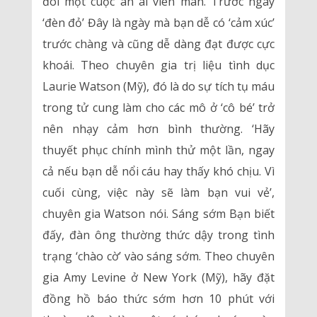
đôi một cuộc ân ái viên mãn. Trước ngày
‘đèn đỏ’ Đây là ngày mà bạn dễ có ‘cảm xúc’
trước chàng và cũng dễ dàng đạt được cực
khoái. Theo chuyên gia trị liệu tình dục
Laurie Watson (Mỹ), đó là do sự tích tụ máu
trong tử cung làm cho các mô ở ‘cô bé’ trở
nên nhạy cảm hơn bình thường. ‘Hãy
thuyết phục chính mình thử một lần, ngay
cả nếu bạn dễ nổi cáu hay thấy khó chịu. Vì
cuối cùng, việc này sẽ làm bạn vui vẻ’,
chuyên gia Watson nói. Sáng sớm Bạn biết
đấy, đàn ông thường thức dậy trong tình
trạng ‘chào cờ’ vào sáng sớm. Theo chuyên
gia Amy Levine ở New York (Mỹ), hãy đặt
đồng hồ báo thức sớm hơn 10 phút với