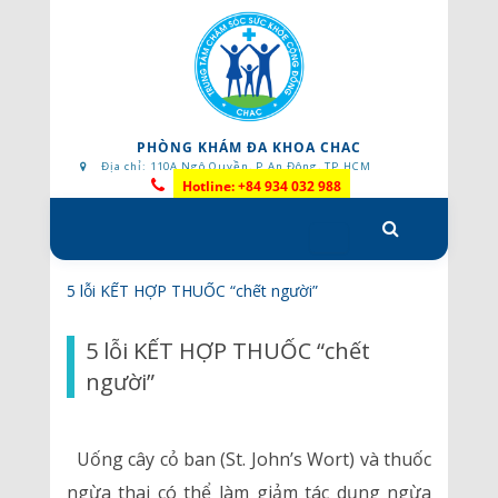
PHÒNG KHÁM ĐA KHOA CHAC
Địa chỉ: 110A Ngô Quyền, P.An Đông, TP.HCM
Hotline: +84 934 032 988
Skip
to
content
5 lỗi KẾT HỢP THUỐC “chết người”
5 lỗi KẾT HỢP THUỐC “chết
người”
Uống cây cỏ ban (St. John’s Wort) và thuốc
ngừa thai có thể làm giảm tác dụng ngừa