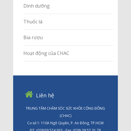
Dinh dưỡng
Thuốc lá
Bia rượu
Hoạt động của CHAC
Liên hệ
TRUNG TÂM CHĂM SÓC SỨC KHỎE CỘNG ĐỒNG
(CHAC)
Cơ sở 1: 110A Ngô Quyền, P. An Đông, TP.HCM
ĐT: (028)39 574 933 - Fax: (028) 39 57 31 78