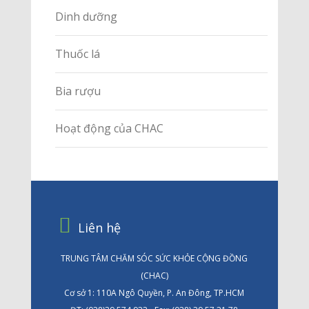
Dinh dưỡng
Thuốc lá
Bia rượu
Hoạt động của CHAC
Liên hệ
TRUNG TÂM CHĂM SÓC SỨC KHỎE CỘNG ĐỒNG
(CHAC)
Cơ sở 1: 110A Ngô Quyền, P. An Đông, TP.HCM