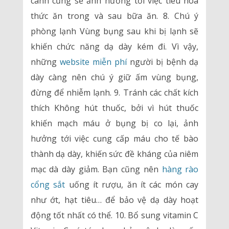
canh cũng sẽ ảnh hưởng tới việc tiêu hóa
thức ăn trong và sau bữa ăn. 8. Chú ý
phòng lạnh Vùng bụng sau khi bị lạnh sẽ
khiến chức năng dạ dày kém đi. Vì vậy,
những
website miễn phí
người bị bệnh dạ
dày càng nên chú ý giữ ấm vùng bụng,
đừng để nhiễm lạnh. 9. Tránh các chất kích
thích Không hút thuốc, bởi vì hút thuốc
khiến mạch máu ở bụng bị co lại, ảnh
hưởng tới việc cung cấp máu cho tế bào
thành dạ dày, khiến sức đề kháng của niêm
mạc dà dày giảm. Bạn cũng nên
hàng rào
cổng sắt
uống ít rượu, ăn ít các món cay
như ớt, hạt tiêu… để bảo vệ dạ dày hoạt
động tốt nhất có thể. 10. Bổ sung vitamin C