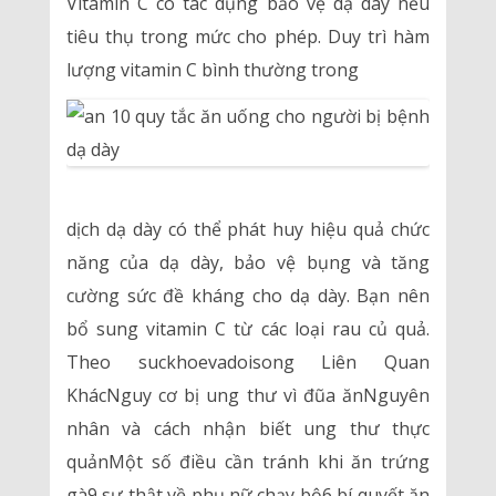
Vitamin C có tác dụng bảo vệ dạ dày nếu
tiêu thụ trong mức cho phép. Duy trì hàm
lượng vitamin C bình thường trong
dịch dạ dày có thể phát huy hiệu quả chức
năng của dạ dày, bảo vệ bụng và tăng
cường sức đề kháng cho dạ dày. Bạn nên
bổ sung vitamin C từ các loại rau củ quả.
Theo suckhoevadoisong Liên Quan
KhácNguy cơ bị ung thư vì đũa ănNguyên
nhân và cách nhận biết ung thư thực
quảnMột số điều cần tránh khi ăn trứng
gà9 sự thật về phụ nữ chạy bộ6 bí quyết ăn