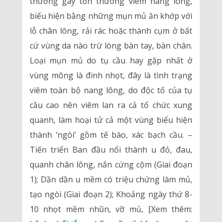
thường gây tổn thương viêm nang lông,
biểu hiện bằng những mụn mủ ăn khớp với
lỗ chân lông, rải rác hoặc thành cụm ở bất
cứ vùng da nào trừ lòng bàn tay, bàn chân.
Loại mụn mủ do tụ cầu hay gặp nhất ở
vùng mông là đinh nhọt, đây là tình trạng
viêm toàn bộ nang lông, do độc tố của tụ
cầu cao nên viêm lan ra cả tổ chức xung
quanh, làm hoại tử cả một vùng biểu hiện
thành ‘ngòi’ gồm tế bào, xác bạch cầu. –
Tiến triển Ban đầu nổi thành u đỏ, đau,
quanh chân lông, nắn cứng cộm (Giai đoạn
1); Dần dần u mềm có triệu chứng làm mủ,
tạo ngòi (Giai đoạn 2); Khoảng ngày thứ 8-
10 nhọt mềm nhũn, vỡ mủ, [Xem thêm: