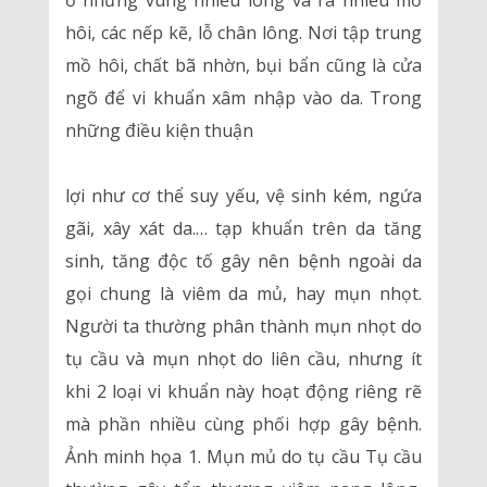
ở những vùng nhiều lông và ra nhiều mồ
hôi, các nếp kẽ, lỗ chân lông. Nơi tập trung
mồ hôi, chất bã nhờn, bụi bẩn cũng là cửa
ngõ để vi khuẩn xâm nhập vào da. Trong
những điều kiện thuận
lợi như cơ thể suy yếu, vệ sinh kém, ngứa
gãi, xây xát da.… tạp khuẩn trên da tăng
sinh, tăng độc tố gây nên bệnh ngoài da
gọi chung là viêm da mủ, hay mụn nhọt.
Người ta thường phân thành mụn nhọt do
tụ cầu và mụn nhọt do liên cầu, nhưng ít
khi 2 loại vi khuẩn này hoạt động riêng rẽ
mà phần nhiều cùng phối hợp gây bệnh.
Ảnh minh họa 1. Mụn mủ do tụ cầu Tụ cầu