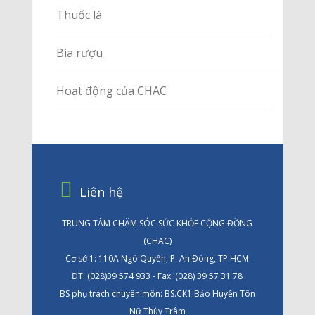
Thuốc lá
Bia rượu
Hoạt động của CHAC
Liên hệ
TRUNG TÂM CHĂM SÓC SỨC KHỎE CỘNG ĐỒNG
(CHAC)
Cơ sở 1: 110A Ngô Quyền, P. An Đông, TP.HCM
ĐT: (028)39 574 933 - Fax: (028) 39 57 31 78
BS phụ trách chuyên môn: BS.CK1 Bảo Huyền Tôn
Nữ Thùy Trâm