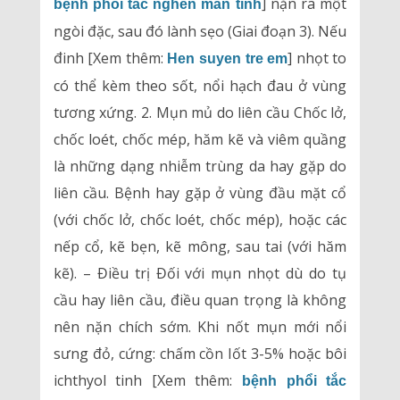
] nặn ra một
bệnh phổi tắc nghẽn mãn tính
ngòi đặc, sau đó lành sẹo (Giai đoạn 3). Nếu
đinh [Xem thêm:
] nhọt to
Hen suyen tre em
có thể kèm theo sốt, nổi hạch đau ở vùng
tương xứng. 2. Mụn mủ do liên cầu Chốc lở,
chốc loét, chốc mép, hăm kẽ và viêm quầng
là những dạng nhiễm trùng da hay gặp do
liên cầu. Bệnh hay gặp ở vùng đầu mặt cổ
(với chốc lở, chốc loét, chốc mép), hoặc các
nếp cổ, kẽ bẹn, kẽ mông, sau tai (với hăm
kẽ). – Điều trị Đối với mụn nhọt dù do tụ
cầu hay liên cầu, điều quan trọng là không
nên nặn chích sớm. Khi nốt mụn mới nổi
sưng đỏ, cứng: chấm cồn Iốt 3-5% hoặc bôi
ichthyol tinh [Xem thêm:
bệnh phổi tắc