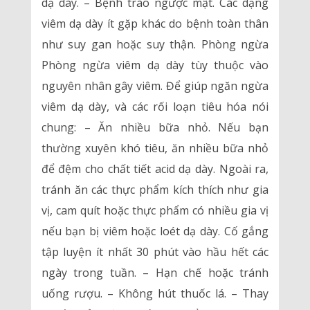
dạ dày. – Bệnh trào ngược mật. Các dạng
viêm dạ dày ít gặp khác do bệnh toàn thân
như suy gan hoặc suy thận. Phòng ngừa
Phòng ngừa viêm dạ dày tùy thuộc vào
nguyên nhân gây viêm. Để giúp ngăn ngừa
viêm dạ dày, và các rối loạn tiêu hóa nói
chung: – Ăn nhiều bữa nhỏ. Nếu bạn
thường xuyên khó tiêu, ăn nhiều bữa nhỏ
để đệm cho chất tiết acid dạ dày. Ngoài ra,
tránh ăn các thực phẩm kích thích như gia
vị, cam quít hoặc thực phẩm có nhiều gia vị
nếu bạn bị viêm hoặc loét dạ dày. Cố gắng
tập luyện ít nhất 30 phút vào hầu hết các
ngày trong tuần. – Hạn chế hoặc tránh
uống rượu. – Không hút thuốc lá. – Thay