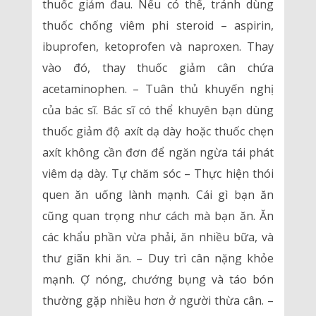
thuốc giảm đau. Nếu có thể, tránh dùng
thuốc chống viêm phi steroid – aspirin,
ibuprofen, ketoprofen và naproxen. Thay
vào đó, thay thuốc giảm cân chứa
acetaminophen. – Tuân thủ khuyến nghị
của bác sĩ. Bác sĩ có thể khuyên bạn dùng
thuốc giảm độ axít dạ dày hoặc thuốc chẹn
axít không cần đơn để ngăn ngừa tái phát
viêm dạ dày. Tự chăm sóc – Thực hiện thói
quen ăn uống lành mạnh. Cái gì bạn ăn
cũng quan trọng như cách mà bạn ăn. Ăn
các khẩu phần vừa phải, ăn nhiều bữa, và
thư giãn khi ăn. – Duy trì cân nặng khỏe
mạnh. Ợ nóng, chướng bụng và táo bón
thường gặp nhiều hơn ở người thừa cân. –