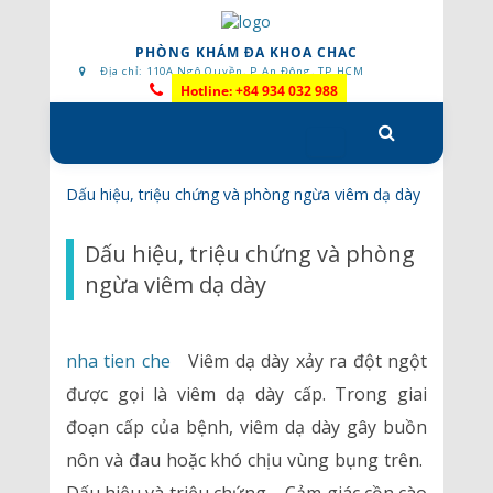
PHÒNG KHÁM ĐA KHOA CHAC
Địa chỉ: 110A Ngô Quyền, P.An Đông, TP.HCM
Hotline: +84 934 032 988
Skip
to
content
Dấu hiệu, triệu chứng và phòng ngừa viêm dạ dày
Dấu hiệu, triệu chứng và phòng
ngừa viêm dạ dày
nha tien che
Viêm dạ dày xảy ra đột ngột
được gọi là viêm dạ dày cấp. Trong giai
đoạn cấp của bệnh, viêm dạ dày gây buồn
nôn và đau hoặc khó chịu vùng bụng trên.